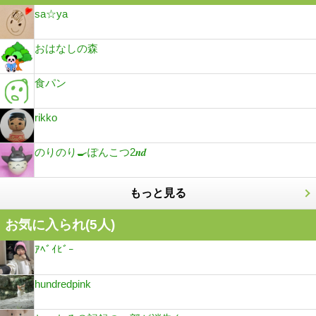
sa☆ya
おはなしの森
食パン
rikko
のりのり🍳ぽんこつ2𝒏𝒅
もっと見る
お気に入られ(
5
人)
ｱﾍﾞｲﾋﾞｰ
hundredpink