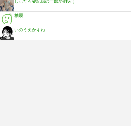
しぃたろ＠記録の一部が消失:(
柚履
いのうえかずね