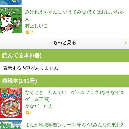
みけねえちゃんに いうてみな ぼくはおにいちゃ
ん
村上しいこ
95
もっと見る
読んでる本(
0
冊)
表示する内容がありません
積読本(
161
冊)
なぞとき たんてい ゲームブック (なぞなぞ＆
ゲーム王国)
かなだ たえ
8
まんが地域学習シリーズ 守ろう! みんなの東北2