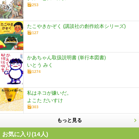
253
たこやきかぞく (講談社の創作絵本シリーズ)
127
かあちゃん取扱説明書 (単行本図書)
いとう みく
1274
私はネコが嫌いだ。
よこた だいすけ
303
もっと見る
お気に入り(
14
人)