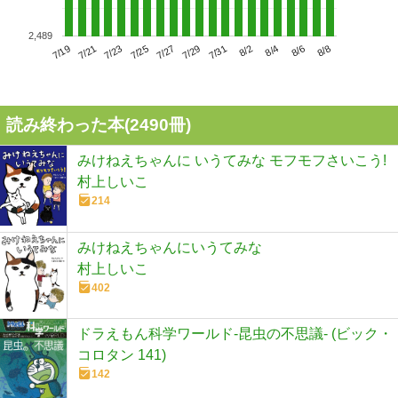
2,489
7/23
7/29
8/4
7/19
7/25
7/31
8/6
7/21
7/27
8/2
8/8
読み終わった本(
2490
冊)
みけねえちゃんに いうてみな モフモフさいこう!
村上しいこ
214
みけねえちゃんにいうてみな
村上しいこ
402
ドラえもん科学ワールド-昆虫の不思議- (ビック・
コロタン 141)
142