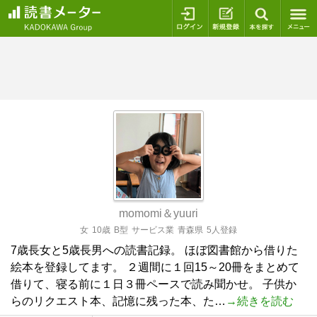
ログイン
新規登録
本を探
momomi＆yuuri
女
10歳
B型
サービス業
青森県
5人登録
7歳長女と5歳長男への読書記録。 ほぼ図書館から借りた
絵本を登録してます。 ２週間に１回15～20冊をまとめて
借りて、寝る前に１日３冊ペースで読み聞かせ。 子供か
らのリクエスト本、記憶に残った本、た…
→続きを読む