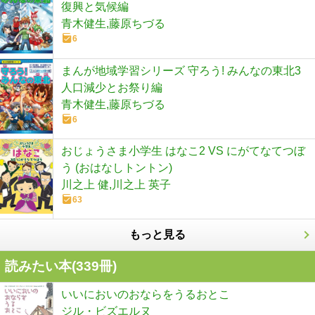
復興と気候編
青木健生,藤原ちづる
6
まんが地域学習シリーズ 守ろう! みんなの東北3
人口減少とお祭り編
青木健生,藤原ちづる
6
おじょうさま小学生 はなこ2 VS にがてなてつぼ
う (おはなしトントン)
川之上 健,川之上 英子
63
もっと見る
読みたい本(
339
冊)
いいにおいのおならをうるおとこ
ジル・ビズエルヌ