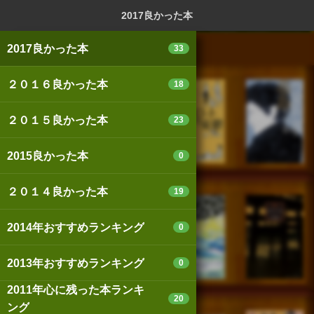
ログイン
新規登録
本を探
2017良かった本
2017良かった本
33
２０１６良かった本
18
スマートフォン版
パソコン版
２０１５良かった本
23
2015良かった本
0
利用規約
個人情報保護基本方針
２０１４良かった本
19
Cookie等の利用に関するガイドライン
2014年おすすめランキング
0
サイトアクセス情報の取得について
2013年おすすめランキング
0
法人・プレスお問い合わせ
運営会社
2011年心に残った本ランキ
※本サイトはアフィリエイトプログラムによる収益を得ていま
20
ング
す