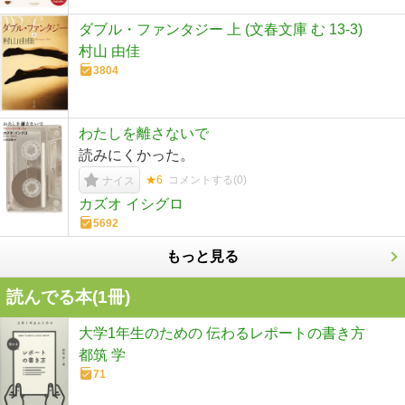
ダブル・ファンタジー 上 (文春文庫 む 13-3)
村山 由佳
3804
わたしを離さないで
読みにくかった。
★6
コメントする(
0
)
ナイス
カズオ イシグロ
5692
もっと見る
読んでる本(
1
冊)
大学1年生のための 伝わるレポートの書き方
都筑 学
71