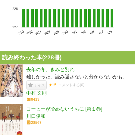
228
227
7/24
7/30
8/5
7/20
7/26
8/1
8/7
7/22
7/28
8/3
8/9
読み終わった本(
228
冊)
去年の冬、きみと別れ
難しかった。読み返さないと分からないかも。
★15
コメントする(
0
)
ナイス
中村 文則
8413
コーヒーが冷めないうちに [第１巻]
川口俊和
28567