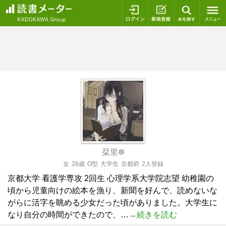
ログイン
新規登録
本を探
栞里✼
女
28歳
O型
大学生
京都府
2人登録
京都大学 看護学専攻 2回生 心理学系大学院志望 幼稚園の
頃から児童向けの絵本を漁り、新聞を好んで、読めないな
がらに活字を眺める少女だった頃がありました。大学生に
なり自分の時間ができたので、…
→続きを読む