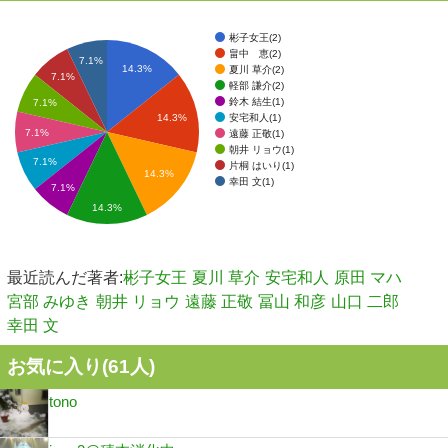
彬子女王(2)
畠中 恵(2)
7.1%
14.3%
夏川 草介(2)
7.1%
軽部 謙介(2)
鈴木 結生(1)
7.1%
安宅和人(1)
14.3%
7.1%
遠藤 正敬(1)
朝井 リョウ(1)
7.1%
片桐 はいり(1)
14.3%
幸田 文(1)
7.1%
14.3%
最近読んだ著者:
彬子女王
夏川 草介
安宅和人
原田 マハ
宮部 みゆき
朝井 リョウ
遠藤 正敬
冨山 和彦
山口 二郎
幸田 文
お気に入り(
61
人)
tono