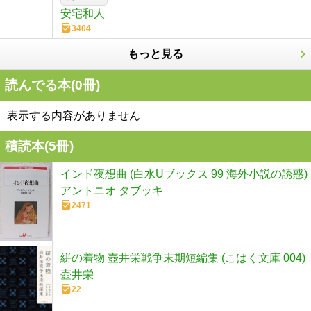
安宅和人
3404
もっと見る
読んでる本(
0
冊)
表示する内容がありません
積読本(
5
冊)
インド夜想曲 (白水Uブックス 99 海外小説の誘惑)
アントニオ タブッキ
2471
絣の着物 壺井栄戦争末期短編集 (こはく文庫 004)
壺井栄
22