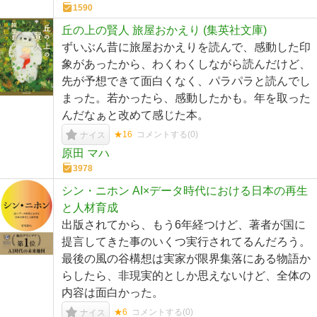
1590
丘の上の賢人 旅屋おかえり (集英社文庫)
ずいぶん昔に旅屋おかえりを読んで、感動した印
象があったから、わくわくしながら読んだけど、
先が予想できて面白くなく、パラパラと読んでし
まった。若かったら、感動したかも。年を取った
んだなぁと改めて感じた本。
★16
コメントする(
0
)
ナイス
原田 マハ
3978
シン・ニホン AI×データ時代における日本の再生
と人材育成
出版されてから、もう6年経つけど、著者が国に
提言してきた事のいくつ実行されてるんだろう。
最後の風の谷構想は実家が限界集落にある物語か
らしたら、非現実的としか思えないけど、全体の
内容は面白かった。
★6
コメントする(
0
)
ナイス