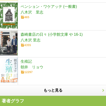
ペンション・ワケアッテ (一般書)
八木沢 里志
465
森崎書店の日々 (小学館文庫 や 16-1)
八木沢 里志
4355
生殖記
朝井 リョウ
12297
もっと見る
著者グラフ