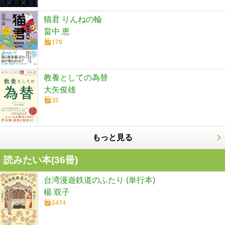
猫君 りんねの輪
畠中 恵
178
教養としての為替
大矢俊雄
35
もっと見る
読みたい本(
36
冊)
台湾漫遊鉄道のふたり (単行本)
楊 双子
2474