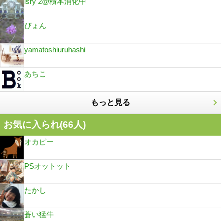
isry 2@積本消化中
ぴょん
yamatoshiuruhashi
あちこ
もっと見る
お気に入られ(
66
人)
オカピー
PSオットット
たかし
蒼い猛牛