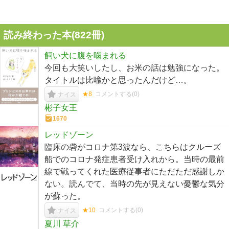
読み終わった本(
822
冊)
飼い犬に腹を噛まれる
今回も大笑いしたし、お米の話は勉強になった。
タイトルは比喩かと思ったんだけど…。
★8
コメントする(
0
)
ナイス
彬子女王
1670
レッドゾーン
臨床の砦がコロナ第3波なら、こちらはクルーズ
船でのコロナ発症患者受け入れから。当時の最前
線で戦ってくれた医療従事者にただただ感謝しか
ない。読んでて、当時の先が見えない憂鬱な気分
が蘇った。
★10
コメントする(
0
)
ナイス
夏川 草介