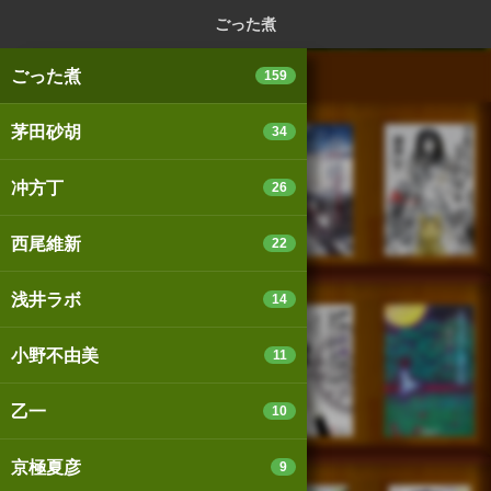
ログイン
新規登録
本を探
ごった煮
ごった煮
159
茅田砂胡
34
スマートフォン版
パソコン版
冲方丁
26
西尾維新
22
利用規約
個人情報保護基本方針
浅井ラボ
14
Cookie等の利用に関するガイドライン
小野不由美
11
サイトアクセス情報の取得について
乙一
10
法人・プレスお問い合わせ
運営会社
※本サイトはアフィリエイトプログラムによる収益を得ていま
京極夏彦
9
す