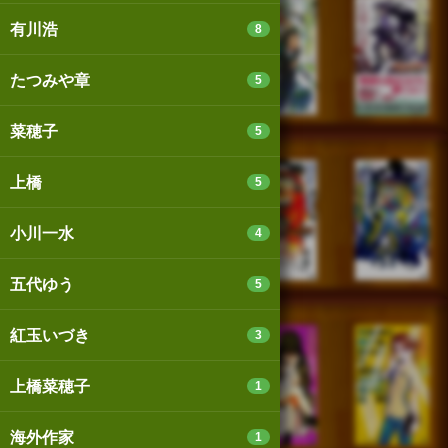
有川浩
8
たつみや章
5
菜穂子
5
上橋
5
小川一水
4
五代ゆう
5
紅玉いづき
3
上橋菜穂子
1
海外作家
1