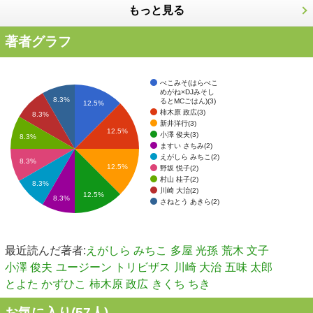
もっと見る
著者グラフ
ぺこみそ(はらぺこ
めがね×DJみそし
8.3%
るとMCごはん)(3)
12.5%
柿木原 政広(3)
8.3%
新井洋行(3)
12.5%
小澤 俊夫(3)
8.3%
ますい さちみ(2)
えがしら みちこ(2)
8.3%
12.5%
野坂 悦子(2)
村山 桂子(2)
8.3%
川崎 大治(2)
12.5%
8.3%
さねとう あきら(2)
最近読んだ著者:
えがしら みちこ
多屋 光孫
荒木 文子
小澤 俊夫
ユージーン トリビザス
川崎 大治
五味 太郎
とよた かずひこ
柿木原 政広
きくち ちき
お気に入り(
57
人)