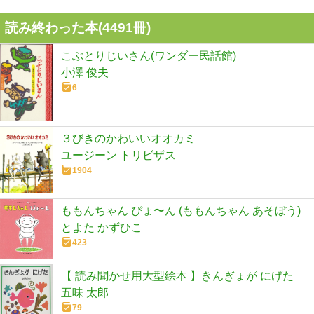
読み終わった本(
4491
冊)
こぶとりじいさん(ワンダー民話館)
小澤 俊夫
6
３びきのかわいいオオカミ
ユージーン トリビザス
1904
ももんちゃん ぴょ〜ん (ももんちゃん あそぼう)
とよた かずひこ
423
【 読み聞かせ用大型絵本 】きんぎょが にげた
五味 太郎
79