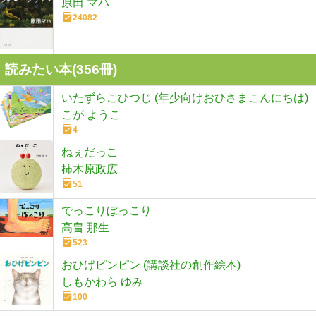
原田 マハ
24082
読みたい本(
356
冊)
いたずらこひつじ (年少向けおひさまこんにちは)
こが ようこ
4
ねぇだっこ
柿木原政広
51
でっこりぼっこり
高畠 那生
523
おひげピンピン (講談社の創作絵本)
しもかわら ゆみ
100