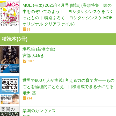
MOE (モエ) 2025年4月号 [雑誌] (巻頭特集 頭の
中をのぞいてみよう！ ヨシタケシンスケをつく
ったもの｜ 特別ふろく ヨシタケシンスケ MOE
オリジナル クリアファイル)
39
積読本(
3
冊)
堪忍箱 (新潮文庫)
宮部 みゆき
3907
世界で800万人が実践! 考える力の育て方――もの
ごとを論理的にとらえ、目標達成できる子になる
飛田 基
224
楽園のカンヴァス