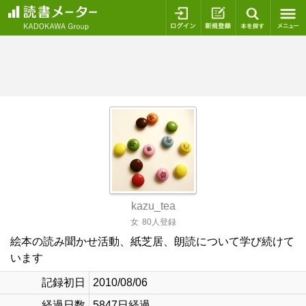
ログイン
新規登録
本を探
kazu_tea
女
80人登録
絵本の読み聞かせ活動、紙芝居、朗読について学び続けて
います
記録初日
2010/08/06
経過日数
5847日経過