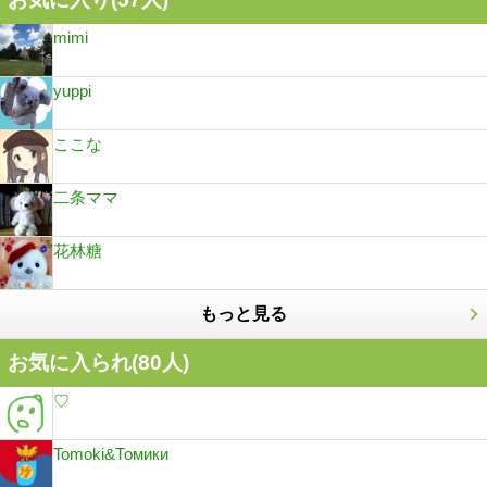
mimi
yuppi
ここな
二条ママ
花林糖
もっと見る
お気に入られ(
80
人)
♡
Tomoki&Томики