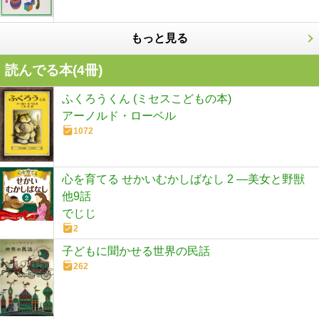
もっと見る
読んでる本(
4
冊)
ふくろうくん (ミセスこどもの本)
アーノルド・ローベル
1072
心を育てる せかいむかしばなし 2 ―美女と野獣
他9話
でじじ
2
子どもに聞かせる世界の民話
262