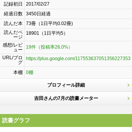
記録初日
2017/02/27
経過日数
3450日経過
読んだ本
73冊（1日平均0.02冊)
読んだペ
18901（1日平均5）
ージ
感想/レビ
19件（投稿率26.0%）
ュー
URL/ブロ
https://plus.google.com/117553637051356227353
グ
本棚
0棚
プロフィール詳細
吉田さんの7月の読書メーター
読書グラフ