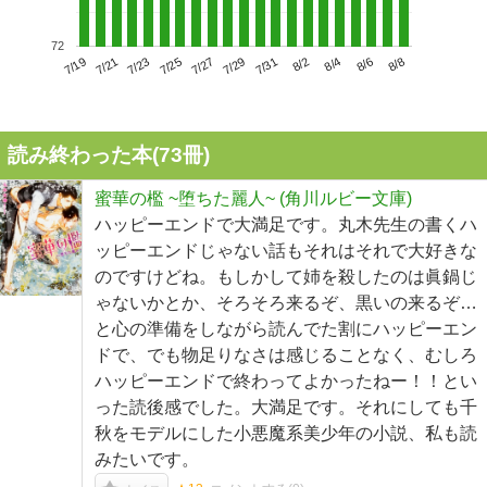
72
7/23
7/29
8/4
7/19
7/25
7/31
8/6
7/21
7/27
8/2
8/8
読み終わった本(
73
冊)
蜜華の檻 ~堕ちた麗人~ (角川ルビー文庫)
ハッピーエンドで大満足です。丸木先生の書くハ
ッピーエンドじゃない話もそれはそれで大好きな
のですけどね。もしかして姉を殺したのは眞鍋じ
ゃないかとか、そろそろ来るぞ、黒いの来るぞ…
と心の準備をしながら読んでた割にハッピーエン
ドで、でも物足りなさは感じることなく、むしろ
ハッピーエンドで終わってよかったねー！！とい
った読後感でした。大満足です。それにしても千
秋をモデルにした小悪魔系美少年の小説、私も読
みたいです。