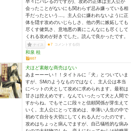
早々にバレるのですが)、攻めの正体は主人公が
会ったことがないにも関わらず忌み嫌っている相
手だったという…。主人公に嫌われないように正
体を隠す攻めのいじらしさ、他の男に嫉妬しても
尽くす健気さ、意地悪の裏にこんなにも尽くして
くれる攻めが好きでした。読んで良かったです。
★7
コメントする(
0
)
ナイス
和泉 桂
607
犬ほど素敵な商売はない
あまーーーい！！タイトルに「犬」とついていま
すが、SMのようなものではなく、主人公は本当
にペットの犬として攻めに求められます。最初は
甘さは控えめです。なんていったって犬と人間で
すからね。でもそこに段々と信頼関係が芽生えて
いく。主人公にとって攻めは、幸薄い人生の中で
初めて自分を大切にしてくれる人だったのです。
攻めはちょっと病んでますが、自己犠牲的な病み
なので大好物でした。恋人になってからは砂糖菓