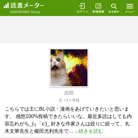
ログイン
新規登録
本を探
吉田
女
14人登録
こちらでは主にBL小説・漫画をあげていきたいと思いま
す。 感想100%投稿できたらいいな。最近多読はしても内
容忘れがち_(┐「ε:)_ 好きな作家さんは絞りに絞って、丸
木文華先生と榎田尤利先生で…
→続きを読む