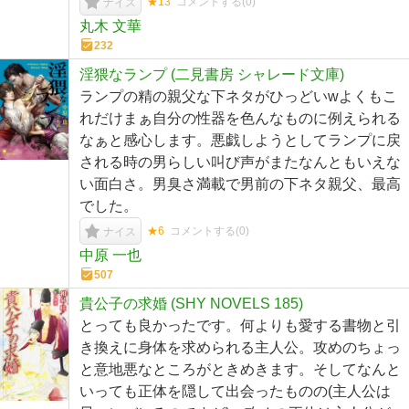
★13
コメントする(
0
)
ナイス
丸木 文華
232
淫猥なランプ (二見書房 シャレード文庫)
ランプの精の親父な下ネタがひっどいwよくもこ
れだけまぁ自分の性器を色んなものに例えられる
なぁと感心します。悪戯しようとしてランプに戻
される時の男らしい叫び声がまたなんともいえな
い面白さ。男臭さ満載で男前の下ネタ親父、最高
でした。
★6
コメントする(
0
)
ナイス
中原 一也
507
貴公子の求婚 (SHY NOVELS 185)
とっても良かったです。何よりも愛する書物と引
き換えに身体を求められる主人公。攻めのちょっ
と意地悪なところがときめきます。そしてなんと
いっても正体を隠して出会ったものの(主人公は