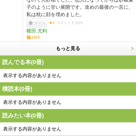
子のように甘い展開です。攻めの最後の一言に、
私は枕に顔を埋めました。
★4
コメントする(
0
)
ナイス
榎田 尤利
1433
もっと見る
読んでる本(
0
冊)
表示する内容がありません
積読本(
0
冊)
表示する内容がありません
読みたい本(
0
冊)
表示する内容がありません