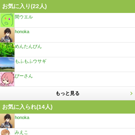
お気に入り(
22
人)
間ウエル
honoka
めんたんぴん
もふもふウサギ
ぴーさん
もっと見る
お気に入られ(
14
人)
honoka
みえこ