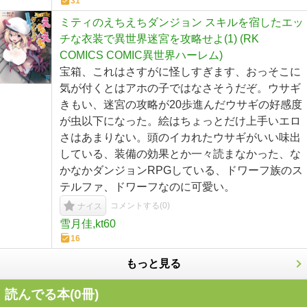
31
ミティのえちえちダンジョン スキルを宿したエッ
チな衣装で異世界迷宮を攻略せよ(1) (RK
COMICS COMIC異世界ハーレム)
宝箱、これはさすがに怪しすぎます、おっそこに
気が付くとはアホの子ではなさそうだぞ。ウサギ
きもい、迷宮の攻略が20歩進んだウサギの好感度
が虫以下になった。絵はちょっとだけ上手いエロ
さはあまりない。頭のイカれたウサギがいい味出
している、装備の効果とか一々読まなかった、な
かなかダンジョンRPGしている、ドワーフ族のス
テルファ、ドワーフなのに可愛い。
コメントする(
0
)
ナイス
雪月佳,kt60
16
もっと見る
読んでる本(
0
冊)