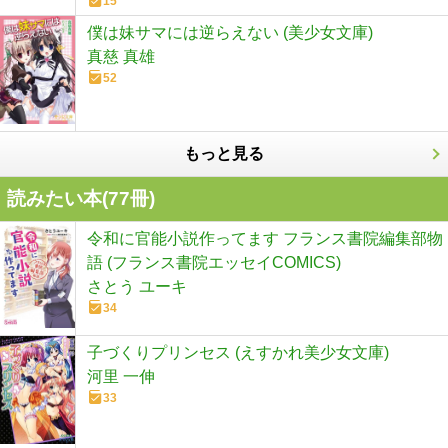
15
僕は妹サマには逆らえない (美少女文庫)
真慈 真雄
52
もっと見る
読みたい本(
77
冊)
令和に官能小説作ってます フランス書院編集部物
語 (フランス書院エッセイCOMICS)
さとう ユーキ
34
子づくりプリンセス (えすかれ美少女文庫)
河里 一伸
33