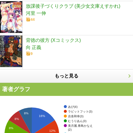
放課後子づくりクラブ (美少女文庫えすかれ)
河里 一伸
44
背徳の彼方 (Xコミックス)
向 正義
9
もっと見る
著者グラフ
あび(4)
ラビットフット(3)
8%
16%
吉舎和幸(3)
8%
むうりあん(3)
美月麗,青島かなえ
8%
(2)
12%