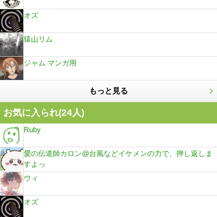
オズ
猿山リム
ジャム マンガ用
もっと見る
お気に入られ(
24
人)
Ruby
愛の伝道師カロン@台風などイケメンの力で、押し返しま
すよっ
ウィ
オズ