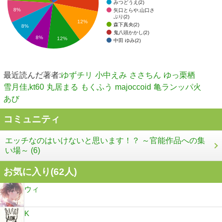
みつどうえ(2)
8%
矢口とらや,山口さ
ぷり(2)
12%
森下真央(2)
8%
鬼八頭かかし(2)
8%
12%
中田 ゆみ(2)
最近読んだ著者:
ゆずチリ
小中えみ
ささちん
ゆっ栗栖
雪月佳,kt60
丸居まる
もくふう
majoccoid
亀ランッパ火
あび
コミュニティ
エッチなのはいけないと思います！？ ～官能作品への集
い場～ (6)
お気に入り(
62
人)
ウィ
K