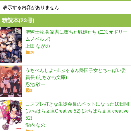
表示する内容がありません
積読本(
23
冊)
聖騎士牧場 家畜に堕ちた戦姫たち (二次元ドリー
ムノベルズ)
上田 ながの
26
うちべんしよっ! ぷるるん帰国子女とちっぱい委
員長 (えちかわ文庫)
忍池 砂一
8
コスプレ好きな生徒会長のペットになった10日間
(ぷちぱら文庫Creative 52) (ぷちぱら文庫 creative
52)
愛内 なの