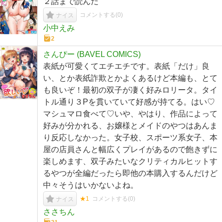
２話まで読んだ
コメントする(
0
)
ナイス
小中えみ
2
さんぴー (BAVEL COMICS)
表紙が可愛くてエチエチです。表紙「だけ」良
い、とか表紙詐欺とかよくあるけど本編も、とて
も良いぞ！最初の双子が凄く好みロリータ。タイ
トル通り３Pを貫いていて好感が持てる。はい♡
マシュマロ食べて♡いや、やはり、作品によって
好みが分かれる、お嬢様とメイドのやつはあんま
り反応しなかった。女子校、スポーツ系女子、本
屋の店員さんと幅広くプレイがあるので飽きずに
楽しめます、双子みたいなクリティカルヒットす
るやつが全編だったら即他の本購入するんだけど
中々そうはいかないよね。
★1
コメントする(
0
)
ナイス
ささちん