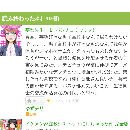
読み終わった本(
140
冊)
妄想先生 １ (バンチコミックス)
冒頭、英語好きな男子高校生なんて居るわけない
でしょー、男子高校生が好きなものなんて数学か
体育かスマホゲームか、えっちなものしかないや
ろうがーい、と強烈な偏見を炸裂させる作者の宇
宙を見てみたい。デビチュウが横に伸びてアニメ
初期みたいなデブチュウに場面が少し受けた。楽
しそうな高校ですね（棒）音無さん良い子。妄想
力働かせすぎる、バスケ部元気いいこと、生徒同
士の交流が活発なのは良いと思う。
★1
コメントする(
0
)
ナイス
ゆずチリ
146
イケメン家庭教師をペットにしちゃった件 完全版