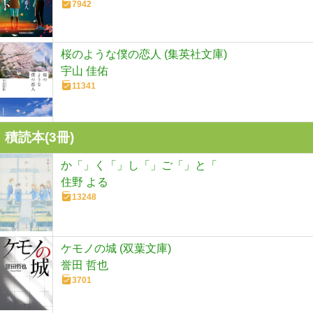
7942
桜のような僕の恋人 (集英社文庫)
宇山 佳佑
11341
積読本(
3
冊)
か「」く「」し「」ご「」と「
住野 よる
13248
ケモノの城 (双葉文庫)
誉田 哲也
3701