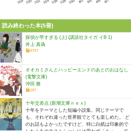
7/22
7/28
8/3
7/18
7/24
7/30
8/5
7/20
7/26
8/1
8/7
読み終わった本(
5
冊)
探偵が早すぎる (上) (講談社タイガ イB 1)
井上 真偽
4757
オオカミさんとハッピーエンドのあとのおはなし
(電撃文庫)
沖田 雅
187
十年交差点 (新潮文庫ｎｅｘ)
十年をテーマとした短編小説集。同じテーマで
も、それぞれ違った世界観でとても楽しめた。 ど
のお話もよかったですけど、特に白紙は印象的で