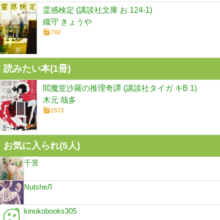
霊感検定 (講談社文庫 お 124-1)
織守 きょうや
792
読みたい本(
1
冊)
閻魔堂沙羅の推理奇譚 (講談社タイガ キB 1)
木元 哉多
1572
お気に入られ(
5
人)
千景
NutsheЛ
kinokobooks305