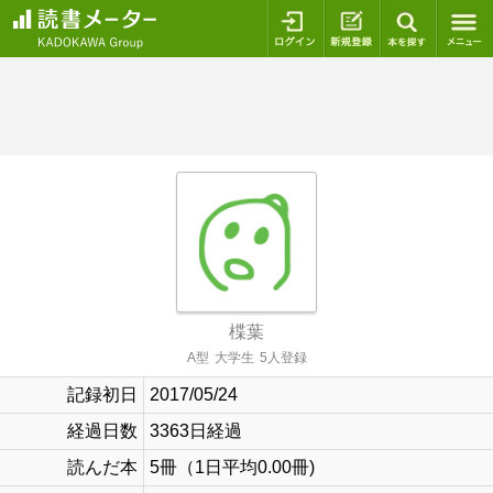
ログイン
新規登録
本を探
楪葉
A型
大学生
5人登録
記録初日
2017/05/24
経過日数
3363日経過
読んだ本
5冊（1日平均0.00冊)