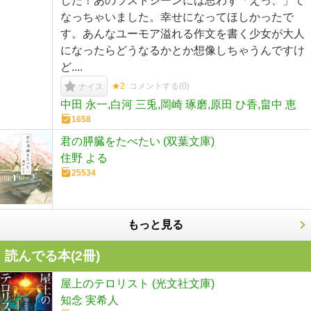
した！あのラストシーンには思わず「えっ、」て
なっちゃいました。幸せになってほしかったで
す。あんなユーモア溢れる作文を書く少女が大人
になったらどうなるかとか想像しちゃうんですけ
ど....
★2
コメントする(
0
)
ナイス
中田 永一,白河 三兎,岡崎 琢磨,原田 ひ香,畠中 恵
1658
君の膵臓をたべたい (双葉文庫)
住野 よる
25534
もっと見る
読んでる本(
2
冊)
屋上のテロリスト (光文社文庫)
知念 実希人