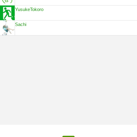
YusukeTokoro
Sachi