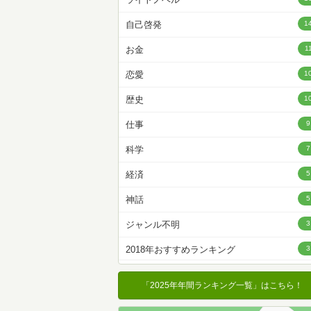
名前降
自己啓発
1
冊数が多い
お金
1
冊数が少ない
恋愛
1
歴史
1
仕事
9
科学
7
経済
5
神話
5
ジャンル不明
3
2018年おすすめランキング
3
経営
3
「2025年年間ランキング一覧」はこちら！
クイズ
3