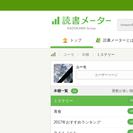
Amazo
トップ
読書メーターと
トップ
ユーモ
本棚
ミステリー
ユーモ
ユーザーページ
本棚一覧
冊数が多い
24
カスタム
ミステリー
8
登録日時が新しい
青春
3
登録日時が古い
2017年おすすめランキング
1
名前昇
ライトノベル
1