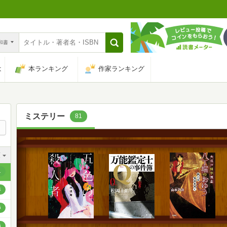
n和書
は
本ランキング
作家ランキング
ミステリー
81
順
順
1
順
4
順
6
順
6