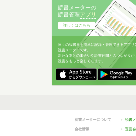
特集
2
読書メーターの
読書管理
アプリ
俳句
2
詳しくはこちら
雑学
2
自伝
2
日々の読書量を簡単に記録・管理できるアプリ
藝術
2
読書メーターです。
新たな本との出会いや読書仲間とのつながりが
恐妻家
1
読書をもっと楽しくします。
健康
1
英会話
1
読書メーターについて
読書メ
会社情報
運営会