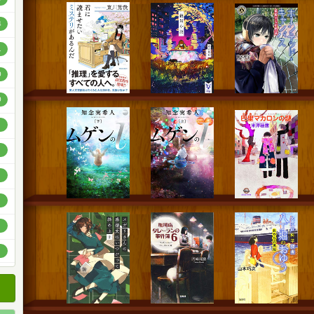
順
4
順
1
順
0
0