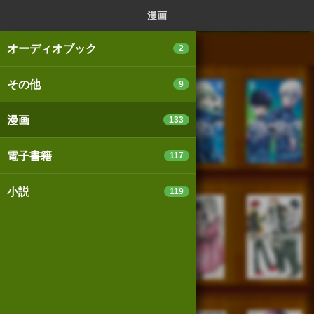
ログイン
新規登録
本を探
漫画
オーディオブック
2
その他
9
スマートフォン版
パソコン版
漫画
133
電子書籍
117
利用規約
個人情報保護基本方針
小説
119
Cookie等の利用に関するガイドライン
サイトアクセス情報の取得について
法人・プレスお問い合わせ
運営会社
※本サイトはアフィリエイトプログラムによる収益を得ていま
す