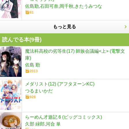
佐島勤,石田可奈,岡千秋,きたうみつな
81
もっと見る
読んでる本(
9
冊)
魔法科高校の劣等生(17) 師族会議編<上> (電撃文
庫)
佐島 勤
2013
メダリスト(12) (アフタヌーンKC)
つるまいかだ
928
らーめん才遊記 6 (ビッグコミックス)
久部 緑郎,河合 単