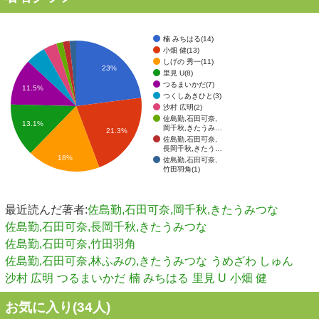
楠 みちはる(14)
小畑 健(13)
しげの 秀一(11)
23%
里見 U(8)
つるまいかだ(7)
11.5%
つくしあきひと(3)
沙村 広明(2)
佐島勤,石田可奈,
13.1%
岡千秋,きたうみ…
21.3%
佐島勤,石田可奈,
長岡千秋,きたう…
18%
佐島勤,石田可奈,
竹田羽角(1)
最近読んだ著者:
佐島勤,石田可奈,岡千秋,きたうみつな
佐島勤,石田可奈,長岡千秋,きたうみつな
佐島勤,石田可奈,竹田羽角
佐島勤,石田可奈,林ふみの,きたうみつな
うめざわ しゅん
沙村 広明
つるまいかだ
楠 みちはる
里見 U
小畑 健
お気に入り(
34
人)