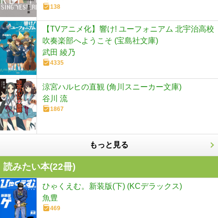
138
【TVアニメ化】響け! ユーフォニアム 北宇治高校
吹奏楽部へようこそ (宝島社文庫)
武田 綾乃
4335
涼宮ハルヒの直観 (角川スニーカー文庫)
谷川 流
1867
もっと見る
読みたい本(
22
冊)
ひゃくえむ。新装版(下) (KCデラックス)
魚豊
469