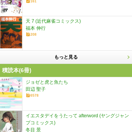
161
天 7 (近代麻雀コミックス)
福本 伸行
208
もっと見る
積読本(
6
冊)
ジョゼと虎と魚たち
田辺 聖子
6578
イエスタデイをうたって afterword (ヤングジャン
プコミックス)
冬目 景