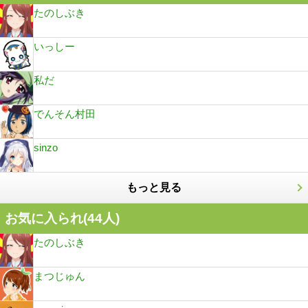
たのしぶき
いっしー
私だ
でんそん村田
sinzo
もっと見る
お気に入られ(
44
人)
たのしぶき
まつじゅん