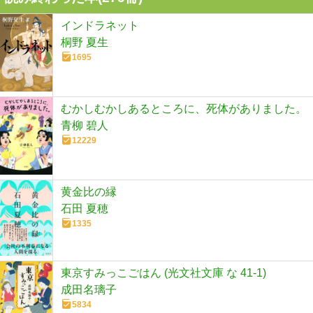
インドラネット
桐野 夏生
1695
むかしむかしあるところに、死体がありました。
青柳 碧人
12229
黄金比の縁
石田 夏穂
1335
東京すみっこごはん (光文社文庫 な 41-1)
成田名璃子
5834