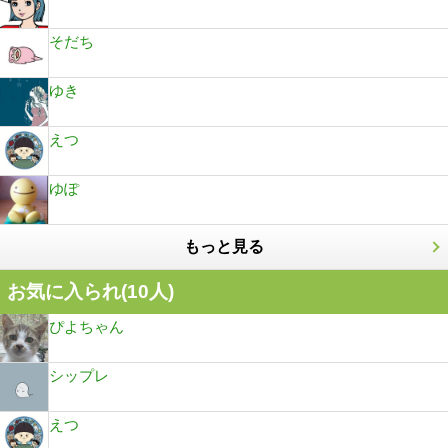
そだち
ゆき
えつ
ゆぽ
もっと見る
お気に入られ(
10
人)
ぴよちゃん
シップレ
えつ