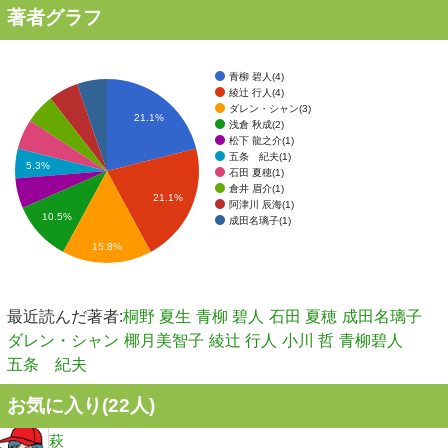
著者グラフ
青柳 碧人(4)
綾辻 行人(4)
ダレン・シャン(3)
21.1%
浅倉 秋成(2)
松下 龍之介(1)
五条 紀夫(1)
5.3%
石田 夏穂(1)
倉井 眉介(1)
21.1%
阿津川 辰海(1)
10.5%
成田名璃子(1)
15.8%
最近読んだ著者:
桐野 夏生
青柳 碧人
石田 夏穂
成田名璃子
ダレン・シャン
椰月美智子
綾辻 行人
小川 哲
青柳碧人
五条 紀夫
お気に入り(
22
人)
萩