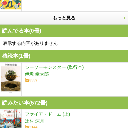
もっと見る
読んでる本(
0
冊)
表示する内容がありません
積読本(
1
冊)
シーソーモンスター (単行本)
伊坂 幸太郎
8559
読みたい本(
572
冊)
ファイア・ドーム (上)
辻村 深月
5144