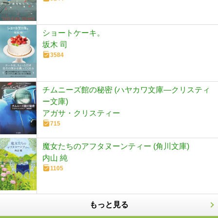
ショートケーキ。
坂木 司
3584
チムニーズ館の秘密 (ハヤカワ文庫―クリスティ
ー文庫)
アガサ・クリスティー
715
魔女たちのアフタヌーンティー (角川文庫)
内山 純
1105
もっと見る