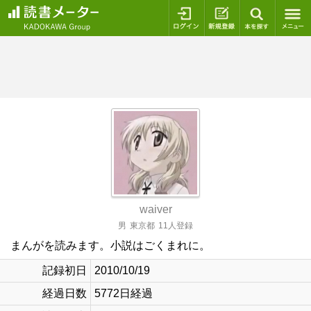
ログイン
新規登録
本を探
waiver
男
東京都
11人登録
まんがを読みます。小説はごくまれに。
記録初日
2010/10/19
経過日数
5772日経過