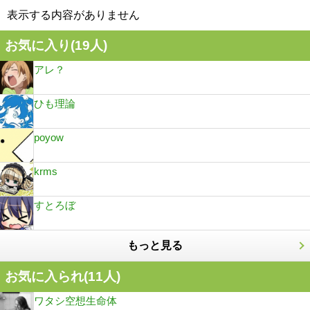
表示する内容がありません
お気に入り(
19
人)
アレ？
ひも理論
poyow
krms
すとろぼ
もっと見る
お気に入られ(
11
人)
ワタシ空想生命体