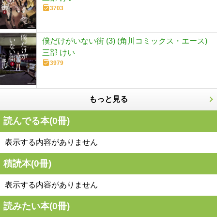
3703
僕だけがいない街 (3) (角川コミックス・エース)
三部 けい
3979
もっと見る
読んでる本(
0
冊)
表示する内容がありません
積読本(
0
冊)
表示する内容がありません
読みたい本(
0
冊)