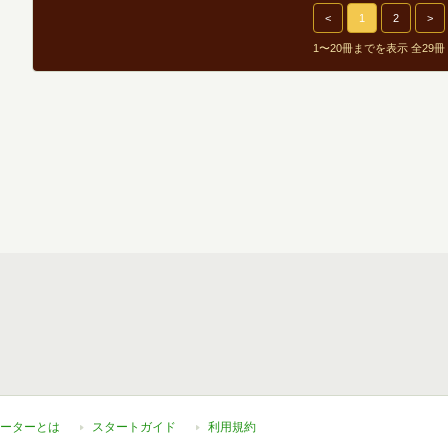
<
1
2
>
1〜20冊までを表示 全29冊
ーターとは
スタートガイド
利用規約