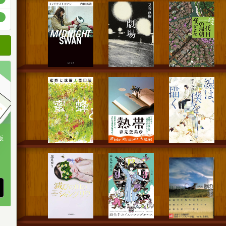
順
順
順
版
、