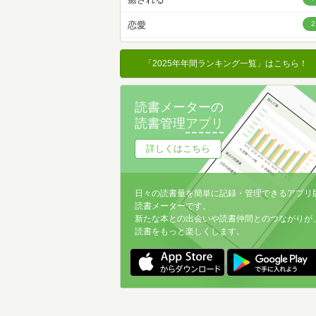
名前降
恋愛
2
冊数が多い
冊数が少ない
「2025年年間ランキング一覧」はこちら！
読書メーターの
読書管理
アプリ
詳しくはこちら
日々の読書量を簡単に記録・管理できるアプリ
読書メーターです。
新たな本との出会いや読書仲間とのつながりが
読書をもっと楽しくします。