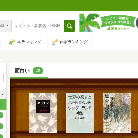
n和書
は
本ランキング
作家ランキング
面白い
29
順
順
9
順
4
順
順