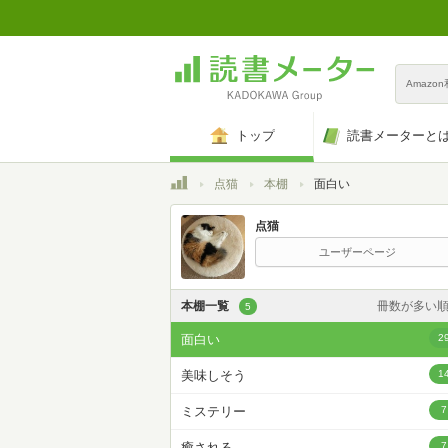
Amazo
トップ
読書メーターと
トップ
点猫
本棚
面白い
点猫
ユーザーページ
本棚一覧
冊数が多い
5
カスタム
面白い
2
登録日時が新しい
美味しそう
1
登録日時が古い
ミステリー
7
名前昇
癒される
7