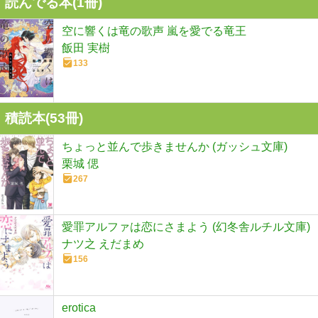
読んでる本(
1
冊)
空に響くは竜の歌声 嵐を愛でる竜王
飯田 実樹
133
積読本(
53
冊)
ちょっと並んで歩きませんか (ガッシュ文庫)
栗城 偲
267
愛罪アルファは恋にさまよう (幻冬舎ルチル文庫)
ナツ之 えだまめ
156
erotica