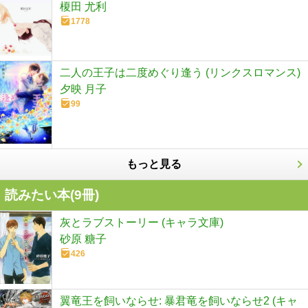
榎田 尤利
1778
二人の王子は二度めぐり逢う (リンクスロマンス)
夕映 月子
99
もっと見る
読みたい本(
9
冊)
灰とラブストーリー (キャラ文庫)
砂原 糖子
426
翼竜王を飼いならせ: 暴君竜を飼いならせ2 (キャ