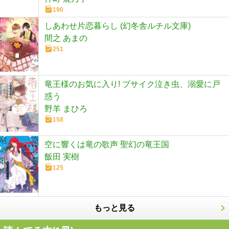
190
しあわせ片恋暮らし (幻冬舎ルチル文庫)
間之 あまの
251
竜王様のお気に入り! ブサイク泣き虫、溺愛に戸
惑う
野羊 まひろ
158
空に響くは竜の歌声 聖幻の竜王国
飯田 実樹
125
もっと見る