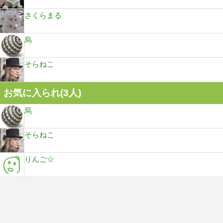
さくらまる
烏
そらねこ
お気に入られ(
3
人)
烏
そらねこ
りんご☆