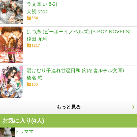
ラ文庫 い 6-2)
犬飼 のの
554
はつ恋 (ビーボーイノベルズ) (B-BOY NOVELS)
榎田 尤利
1217
湯けむり子連れ甘恋日和 (幻冬舎ルチル文庫)
榛名 悠
105
もっと見る
お気に入り(
4
人)
トラママ