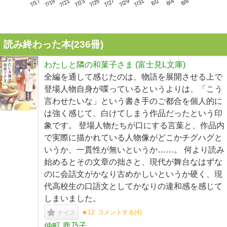
7/21
7/27
8/2
7/17
7/23
7/29
8/4
7/19
7/25
7/31
8/6
読み終わった本(
236
冊)
わたしと隣の和菓子さま (富士見L文庫)
全編を通して感じたのは、物語を展開させる上で
登場人物自身が喋っているというよりは、「こう
言わせたいな」という書き手のご都合を個人的に
は強く感じて、白けてしまう作品だったという印
象です。 登場人物たちが口にする言葉と、作品内
で実際に描かれている人物像がどこかチグハグと
いうか、一貫性が無いというか……。 何より読み
始めるとその文章の拙さと、現代が舞台なはずな
のに会話文がかなり古めかしいというか硬く、現
代高校生の口語文としてかなりの違和感を感じて
しまいました。
★12
コメントする(
4
)
ナイス
仲町 鹿乃子