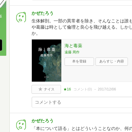
かぜたろう
版
生体解剖。一部の異常者を除き、そんなことは誰
や葛藤は時として倫理と良心を飛び越える。しか
、
か。
海と毒薬
遠藤 周作
本を登録
あらすじ・内容
ナイス
★16
コメント(
0
)
2017/12/06
かぜたろう
「本について語る」とはどういうことなのか、何