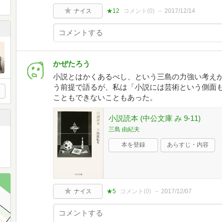
ナイス
★12
コメント(
0
)
2017/12/14
かぜたろう
小説とはかくあるべし、という三島の力強い考え
う前提で語るが、私は「小説には芸術という側面
こともできないこともあった。
小説読本 (中公文庫 み 9-11)
三島 由紀夫
本を登録
あらすじ・内容
ナイス
★5
コメント(
0
)
2017/12/07