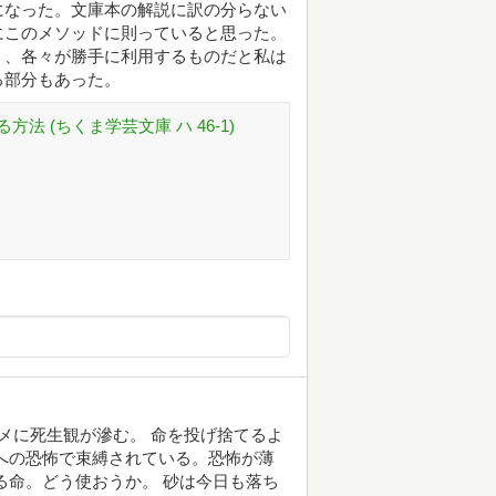
になった。文庫本の解説に訳の分らない
にこのメソッドに則っていると思った。
く、各々が勝手に利用するものだと私は
る部分もあった。
 (ちくま学芸文庫 ハ 46-1)
メに死生観が滲む。 命を投げ捨てるよ
への恐怖で束縛されている。恐怖が薄
る命。どう使おうか。 砂は今日も落ち