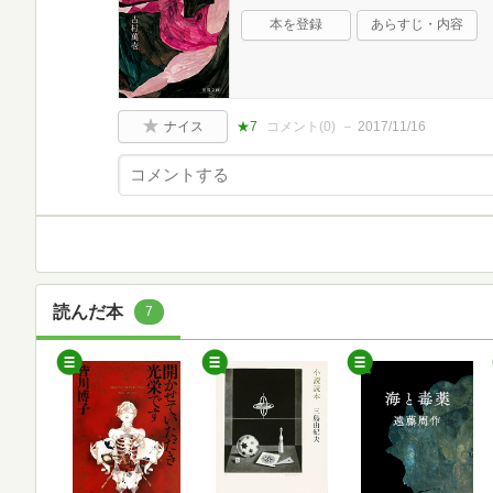
本を登録
あらすじ・内容
ナイス
★7
コメント(
0
)
2017/11/16
読んだ本
7