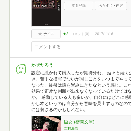
本を登録
あらすじ・内容
ナイス
★3
コメント(
0
)
2017/11/16
かぜたろう
設定に惹かれて購入したが期待外れ。 延々と続く
き。苦手な描写でないが同じことをいつまでやっ
なった。終盤は話を畳みにきたなという感じ。こ
効果で正常な判断が出来なくなっているだけでは
か。 感動している人も多いが、自分にはどこに感
かし本というのは自分から意味を見出すものなの
には刺さるのかもしれない。
臣女 (徳間文庫)
吉村萬壱