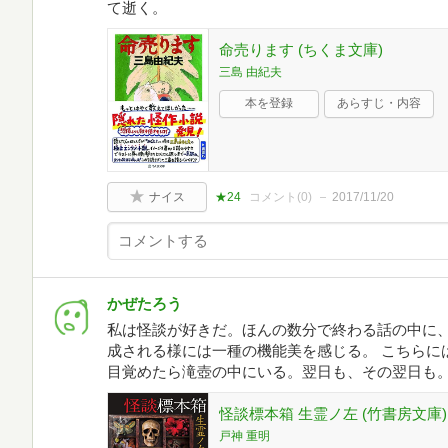
て逝く。
命売ります (ちくま文庫)
三島 由紀夫
本を登録
あらすじ・内容
ナイス
★24
コメント(
0
)
2017/11/20
かぜたろう
私は怪談が好きだ。ほんの数分で終わる話の中に
成される様には一種の機能美を感じる。 こちらには
目覚めたら滝壺の中にいる。翌日も、その翌日も
怪談標本箱 生霊ノ左 (竹書房文庫)
戸神 重明