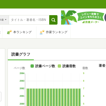
n和書
は
本ランキング
作家ランキング
読書グラフ
著者
読書ページ数
読書冊数
ページ数
冊数
2084
9
2083
8
2082
7
2081
6
2080
5