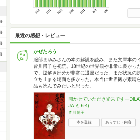
7/19
7/22
7/25
7/28
7/31
8/3
8/6
冊
冊
最近の感想・レビュー
冊
かぜたろう
冊
服部まゆみさんの本の解説を読み、また文庫本の
皆川博子を初読。18世紀の世界観や非常に良かっ
で、謎解き部分が非常に退屈だった。また状況の
立ち止まる場面も多かった。本当に世界観が素晴
品も読んでみたいと思った。
開かせていただき光栄です―DILATE
JA ミ 6-4)
）
皆川 博子
本を登録
あらすじ・内容