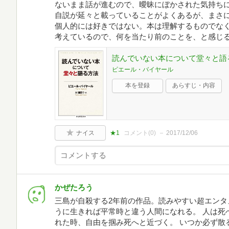
ないまま話が進むので、曖昧にぼかされた気持ち
自説が延々と載っていることがよくあるが、まさ
個人的には好きではない。本は理解するものでな
考えているので、何を当たり前のことを、と感じ
読んでいない本について堂々と語る方法
ピエール・バイヤール
本を登録
あらすじ・内容
ナイス
★1
コメント(
0
)
2017/12/06
かぜたろう
三島が自殺する2年前の作品。読みやすい超エンタ
うに生きれば平常時と違う人間になれる。 人は死
れた時、自由を掴み死へと近づく。 いつか必ず散