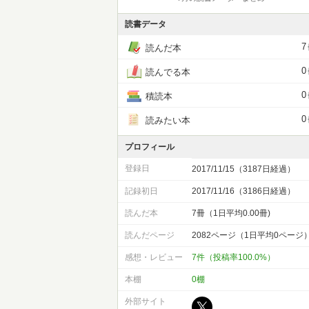
読書データ
7
読んだ本
0
読んでる本
0
積読本
0
読みたい本
プロフィール
登録日
2017/11/15（3187日経過）
記録初日
2017/11/16（3186日経過）
読んだ本
7冊（1日平均0.00冊)
読んだページ
2082ページ（1日平均0ページ
感想・レビュー
7件（投稿率100.0%）
本棚
0棚
外部サイト