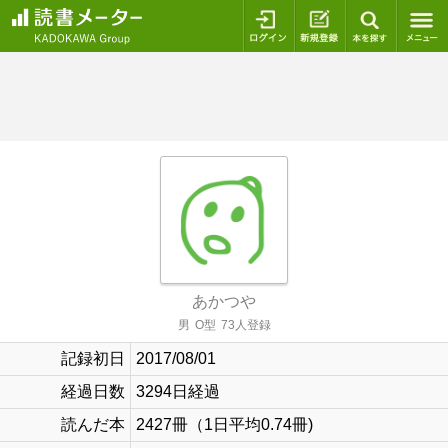
ログイン
新規登録
本を探
あかつや
男
O型
73人登録
記録初日
2017/08/01
経過日数
3294日経過
読んだ本
2427冊（1日平均0.74冊)