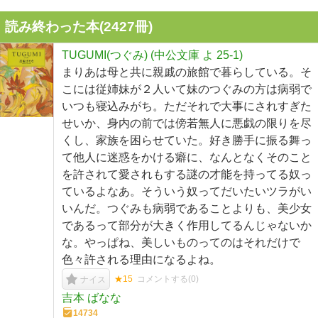
読み終わった本(
2427
冊)
TUGUMI(つぐみ) (中公文庫 よ 25-1)
まりあは母と共に親戚の旅館で暮らしている。そ
こには従姉妹が２人いて妹のつぐみの方は病弱で
いつも寝込みがち。ただそれで大事にされすぎた
せいか、身内の前では傍若無人に悪戯の限りを尽
くし、家族を困らせていた。好き勝手に振る舞っ
て他人に迷惑をかける癖に、なんとなくそのこと
を許されて愛されもする謎の才能を持ってる奴っ
ているよなあ。そういう奴ってだいたいツラがい
いんだ。つぐみも病弱であることよりも、美少女
であるって部分が大きく作用してるんじゃないか
な。やっぱね、美しいものってのはそれだけで
色々許される理由になるよね。
★15
コメントする(
0
)
ナイス
吉本 ばなな
14734