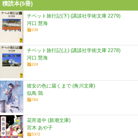
積読本(
5
冊)
チベット旅行記(下) (講談社学術文庫 2279)
河口 慧海
130
チベット旅行記(上) (講談社学術文庫 2278)
河口 慧海
224
彼女の色に届くまで (角川文庫)
似鳥 鶏
784
花宵道中 (新潮文庫)
宮木 あや子
5372