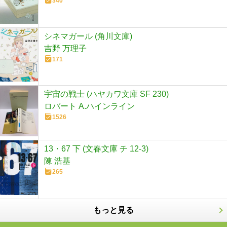
340
シネマガール (角川文庫)
吉野 万理子
171
宇宙の戦士 (ハヤカワ文庫 SF 230)
ロバート A.ハインライン
1526
13・67 下 (文春文庫 チ 12-3)
陳 浩基
265
もっと見る