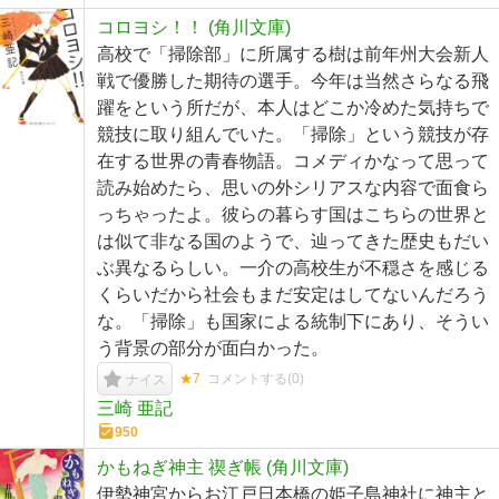
コロヨシ！！ (角川文庫)
高校で「掃除部」に所属する樹は前年州大会新人
戦で優勝した期待の選手。今年は当然さらなる飛
躍をという所だが、本人はどこか冷めた気持ちで
競技に取り組んでいた。「掃除」という競技が存
在する世界の青春物語。コメディかなって思って
読み始めたら、思いの外シリアスな内容で面食ら
っちゃったよ。彼らの暮らす国はこちらの世界と
は似て非なる国のようで、辿ってきた歴史もだい
ぶ異なるらしい。一介の高校生が不穏さを感じる
くらいだから社会もまだ安定はしてないんだろう
な。「掃除」も国家による統制下にあり、そうい
う背景の部分が面白かった。
★7
コメントする(
0
)
ナイス
三崎 亜記
950
かもねぎ神主 禊ぎ帳 (角川文庫)
伊勢神宮からお江戸日本橋の姫子島神社に神主と