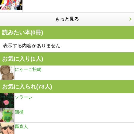
もっと見る
読みたい本(
0
冊)
表示する内容がありません
お気に入り(
1
人)
にゃーご松崎
お気に入られ(
73
人)
ソラーレ
猫柳
轟直人