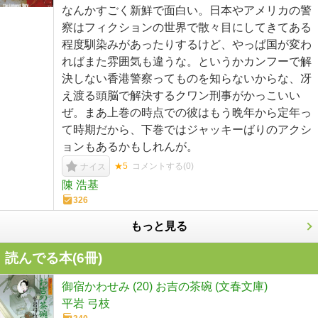
なんかすごく新鮮で面白い。日本やアメリカの警
察はフィクションの世界で散々目にしてきてある
程度馴染みがあったりするけど、やっぱ国が変わ
ればまた雰囲気も違うな。というかカンフーで解
決しない香港警察ってものを知らないからな、冴
え渡る頭脳で解決するクワン刑事がかっこいい
ぜ。まあ上巻の時点での彼はもう晩年から定年っ
て時期だから、下巻ではジャッキーばりのアクシ
ョンもあるかもしれんが。
★5
コメントする(
0
)
ナイス
陳 浩基
326
もっと見る
読んでる本(
6
冊)
御宿かわせみ (20) お吉の茶碗 (文春文庫)
平岩 弓枝