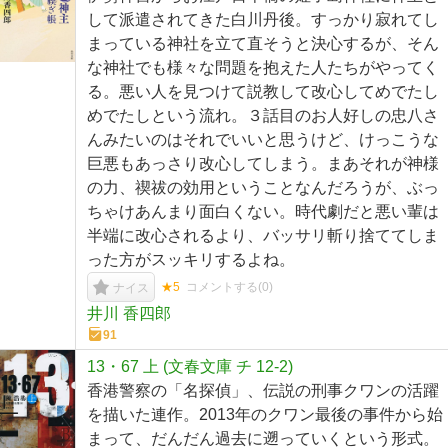
して派遣されてきた白川丹後。すっかり寂れてし
まっている神社を立て直そうと決心するが、そん
な神社でも様々な問題を抱えた人たちがやってく
る。悪い人を見つけて説教して改心してめでたし
めでたしという流れ。３話目のお人好しの忠八さ
んみたいのはそれでいいと思うけど、けっこうな
巨悪もあっさり改心してしまう。まあそれが神様
の力、禊祓の効用ということなんだろうが、ぶっ
ちゃけあんまり面白くない。時代劇だと悪い輩は
半端に改心されるより、バッサリ斬り捨ててしま
った方がスッキリするよね。
★5
コメントする(
0
)
ナイス
井川 香四郎
91
13・67 上 (文春文庫 チ 12-2)
香港警察の「名探偵」、伝説の刑事クワンの活躍
を描いた連作。2013年のクワン最後の事件から始
まって、だんだん過去に遡っていくという形式。