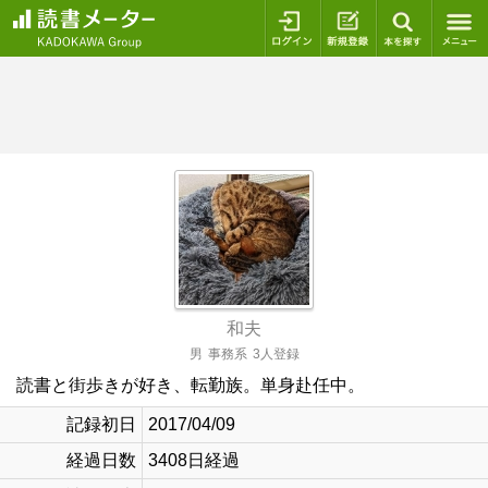
ログイン
新規登録
本を探
和夫
男
事務系
3人登録
読書と街歩きが好き、転勤族。単身赴任中。
記録初日
2017/04/09
経過日数
3408日経過