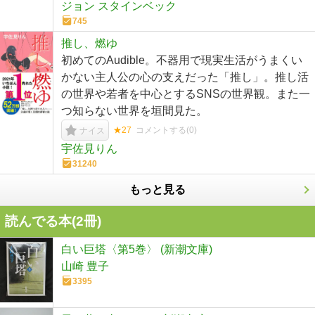
ジョン スタインベック
745
推し、燃ゆ
初めてのAudible。不器用で現実生活がうまくい
かない主人公の心の支えだった「推し」。推し活
の世界や若者を中心とするSNSの世界観。また一
つ知らない世界を垣間見た。
★27
コメントする(
0
)
ナイス
宇佐見りん
31240
もっと見る
読んでる本(
2
冊)
白い巨塔〈第5巻〉 (新潮文庫)
山崎 豊子
3395