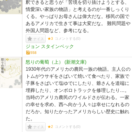
釈できると思うが「苦境を切り抜けようとする、
情愛深い家族の物語」と考えるのが一番しっくり
くる。やっぱりお母さんは偉大だな。移民の国で
あるアメリカで生きて事は大変だな。 難民問題や
外国人問題など、参考になる。
★3
コメントする(
0
)
ナイス
ジョン スタインベック
558
怒りの葡萄（上） (新潮文庫)
1930年代のアメリカの農民一族の物語。主人公の
トムがウサギをさばいて焼いて食べたり、家族で
子豚をさばいて塩ゆでにしたり、爺さんを道端に
埋葬したり、オンボロトラックを修理したり…。
当時のアメリカ農民のワイルドさが伝わる。一家
の幸せを求め、西へ向かう人々は幸せになれるの
だろか。知りたかったアメリカらしい歴史に触れ
た。
★2
コメントする(
0
)
ナイス