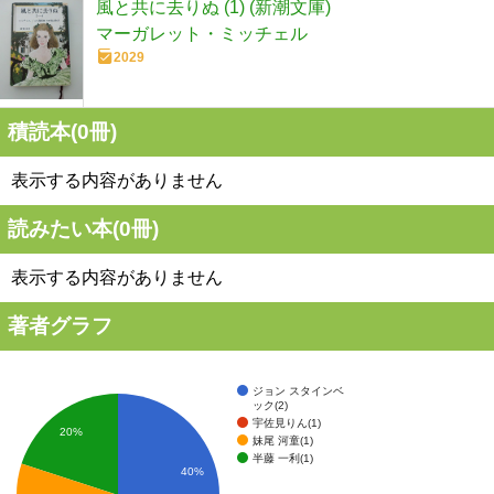
風と共に去りぬ (1) (新潮文庫)
マーガレット・ミッチェル
2029
積読本(
0
冊)
表示する内容がありません
読みたい本(
0
冊)
表示する内容がありません
著者グラフ
ジョン スタインベ
ック(2)
宇佐見りん(1)
20%
妹尾 河童(1)
半藤 一利(1)
40%