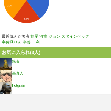
20%
20%
最近読んだ著者:
妹尾 河童
ジョン スタインベック
宇佐見りん
半藤 一利
お気に入られ(
3
人)
銀杏
轟直人
hotgrain