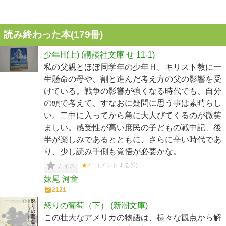
読み終わった本(
179
冊)
少年H(上) (講談社文庫 せ 11-1)
私の父親とほぼ同学年の少年Ｈ。キリスト教に一
生懸命の母や、割と進んだ考え方の父の影響を受
けている。戦争の影響が強くなる時代でも、自分
の頭で考えて、すなおに疑問に思う事は素晴らし
い。二中に入ってから急に大人びてくるのが微笑
ましい。感受性が高い庶民の子どもの戦中記、後
半が楽しみであるとともに、さらに辛い時代であ
り、少し読み手側も覚悟が必要かな。
★2
コメントする(
0
)
ナイス
妹尾 河童
2121
怒りの葡萄（下） (新潮文庫)
この壮大なアメリカの物語は、様々な観点から解