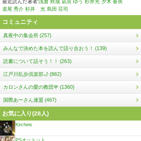
最近読んだ著者:
浅倉 秋成
凪良 ゆう
杉井光
夕木 春央
道尾 秀介
杉井 光
島田 荘司
コミュニティ
真夜中の集会所 (257)
みんなで決めた本を読んで語り合おう！ (139)
読書について話そう！！ (263)
江戸川乱歩倶楽部🌙 (862)
カロンさんの愛の教団🌹 (1360)
国際あーさん連盟 (467)
お気に入り(
28
人)
Kircheis
PSオットット