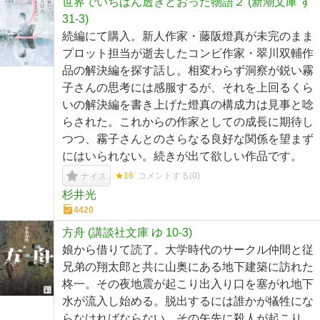
世界でいちばん透きとおった物語２ (新潮文庫 す
31-3)
続編にて購入。新人作家・藤阪燈真が未完のまま
プロット担当が逝去したコンビ作家・翠川双輔作
品の解決編を探す話し。相変わらず洞察が鋭い霧
子さんの思考には感服するが、それを上回るくら
いの解決編を書き上げた燈真の構成力は見事と唸
らされた。これからの作家としての成長に期待し
つつ、霧子さんとのさらなる良好な関係を望まず
にはいられない。続きが出て欲しい作品です。
★16
コメントする(
0
)
ナイス
杉井光
4420
方舟 (講談社文庫 ゆ 10-3)
娘から借りて読了。大学時代のサークル仲間と従
兄弟の翔太郎と共に山奥にある地下建築に訪れた
柊一。その夜地震が起こり出入り口を塞がれ地下
水が流入し始める。脱出するには誰かが犠牲にな
らなければならない。その矢先に殺人が起こり、