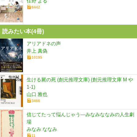
住野 よる
8442
読みたい本(
4
冊)
アリアドネの声
井上 真偽
10195
生ける屍の死 (創元推理文庫) (創元推理文庫 M や
1-1)
山口 雅也
3466
信じてたって悩んじゃう―みなみななみの人生劇
場
みなみ ななみ
11