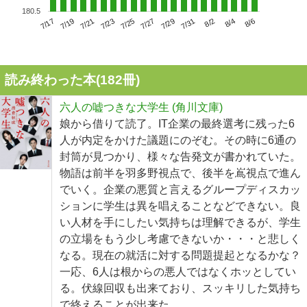
180.5
7/21
7/27
8/2
7/17
7/23
7/29
8/4
7/19
7/25
7/31
8/6
読み終わった本(
182
冊)
六人の嘘つきな大学生 (角川文庫)
娘から借りて読了。IT企業の最終選考に残った6
人が内定をかけた議題にのぞむ。その時に6通の
封筒が見つかり、様々な告発文が書かれていた。
物語は前半を羽多野視点で、後半を嶌視点で進ん
でいく。企業の悪質と言えるグループディスカッ
ションに学生は異を唱えることなどできない。良
い人材を手にしたい気持ちは理解できるが、学生
の立場をもう少し考慮できないか・・・と悲しく
なる。現在の就活に対する問題提起となるかな？
一応、6人は根からの悪人ではなくホッとしてい
る。伏線回収も出来ており、スッキリした気持ち
で終えることが出来た。