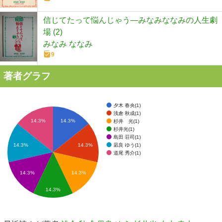
信じてたって悩んじゃう―みなみななみの人生劇
場 (2)
みなみ ななみ
9
著者グラフ
夕木 春央(1)
浅倉 秋成(1)
14.3%
14.3%
杉井 光(1)
杉井光(1)
島田 荘司(1)
凪良 ゆう(1)
14.3%
14.3%
道尾 秀介(1)
14.3%
14.3%
14.3%