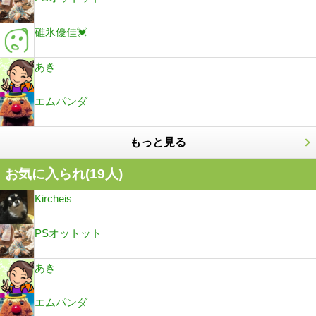
碓氷優佳💓
あき
エムパンダ
もっと見る
お気に入られ(
19
人)
Kircheis
PSオットット
あき
エムパンダ