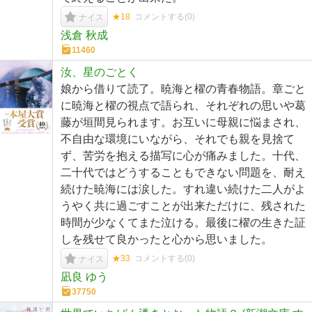
★18
コメントする(
0
)
ナイス
浅倉 秋成
11460
汝、星のごとく
娘から借りて読了。暁海と櫂の青春物語。章ごと
に暁海と櫂の視点で語られ、それぞれの思いや葛
藤が垣間見られます。お互いに母親に悩まされ、
不自由な環境にいながら、それでも親を見捨て
ず、苦労を抱える描写に心が痛みました。十代、
二十代ではどうすることもできない問題を、耐え
続けた暁海には涙した。すれ違い続けた二人がよ
うやく共に過ごすことが出来ただけに、残された
時間が少なくてまた泣ける。最後に櫂の生きた証
しを残せて良かったと心から思いました。
★33
コメントする(
0
)
ナイス
凪良 ゆう
37750