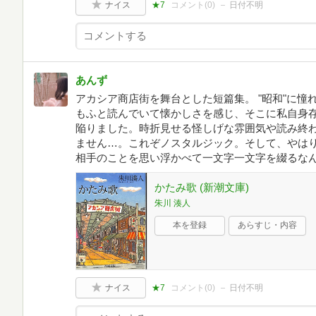
ナイス
★7
コメント(
0
)
日付不明
あんず
アカシア商店街を舞台とした短篇集。 "昭和"に
もふと読んでいて懐かしさを感じ、そこに私自身
陥りました。時折見せる怪しげな雰囲気や読み終
ません…。これぞノスタルジック。そして、やは
相手のことを思い浮かべて一文字一文字を綴るな
かたみ歌 (新潮文庫)
朱川 湊人
本を登録
あらすじ・内容
ナイス
★7
コメント(
0
)
日付不明