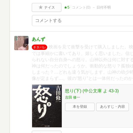
ナイス
★5
コメント(
0
)
日付不明
あんず
映画を見て衝撃を受けて購入しました。
ネタバレ
では事細かに書いてあり、嬉しく思いました。信
られない自分自身への怒り。山神以外は何に対す
神は何だったのでしょうか。衝動的な怒り？孤独
しまった？…どれも違う気がします。山神の幼少
像が定まらず…。彼の"怒り"とは一体何だったのか
怒り(下) (中公文庫 よ 43-3)
吉田 修一
本を登録
あらすじ・内容