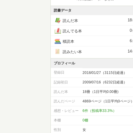
読書データ
18
読んだ本
0
読んでる本
6
積読本
14
読みたい本
プロフィール
登録日
2018/01/27（3115日経過）
記録初日
2009/07/16（6232日経過）
読んだ本
18冊（1日平均0.00冊)
読んだページ
4869ページ（1日平均0ページ
感想・レビュー
6件（投稿率33.3%）
本棚
0棚
性別
女