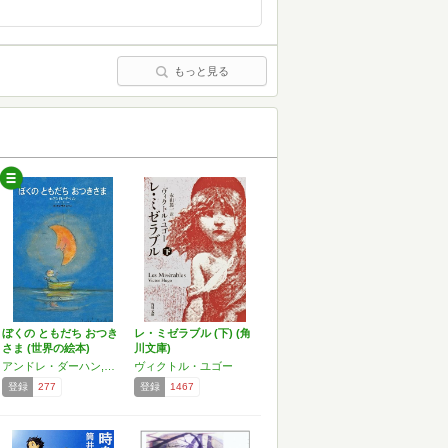
もっと見る
ぼくの ともだち おつき
レ・ミゼラブル (下) (角
さま (世界の絵本)
川文庫)
アンドレ・ダーハン,きたやま ようこ
ヴィクトル・ユゴー
登録
277
登録
1467