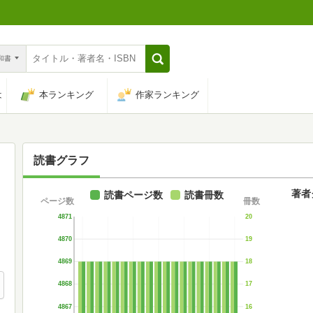
n和書
は
本ランキング
作家ランキング
読書グラフ
著者
読書ページ数
読書冊数
ページ数
冊数
4871
20
4870
19
4869
18
4868
17
4867
16