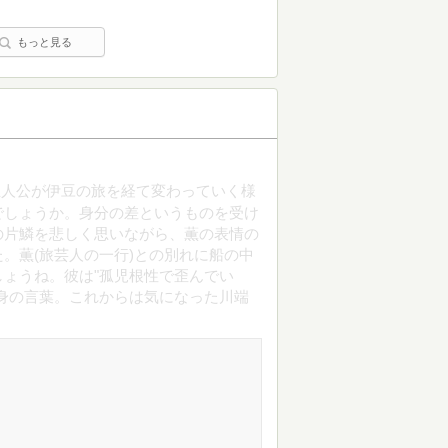
もっと見る
主人公が伊豆の旅を経て変わっていく様
でしょうか。身分の差というものを受け
の片鱗を悲しく思いながら、薫の表情の
。薫(旅芸人の一行)との別れに船の中
ょうね。彼は"孤児根性で歪んでい
身の言葉。これからは気になった川端