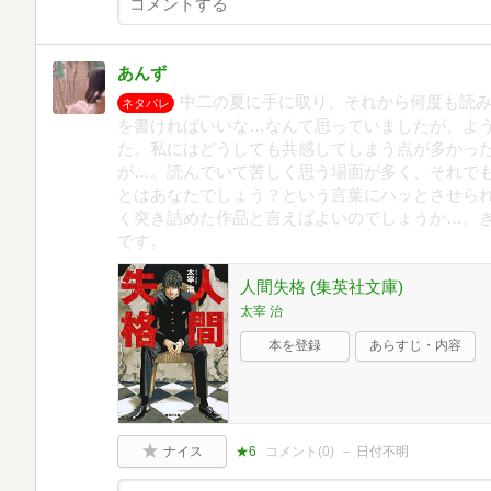
あんず
中二の夏に手に取り、それから何度も読
ネタバレ
を書ければいいな…なんて思っていましたが、よ
た。私にはどうしても共感してしまう点が多かっ
が…。読んでいて苦しく思う場面が多く、それで
とはあなたでしょう？という言葉にハッとさせら
く突き詰めた作品と言えばよいのでしょうか…。
です。
人間失格 (集英社文庫)
太宰 治
本を登録
あらすじ・内容
ナイス
★6
コメント(
0
)
日付不明