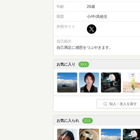
年齢
26歳
職業
小/中/高校生
外部サイト
自己紹介
自己満足に感想をつぶやきます。
お気に入り
10人
知人・友人を探す
お気に入られ
11人