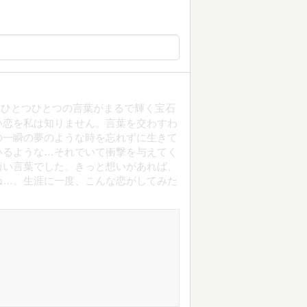
。ひとつひとつの言葉がまるで輝く宝石
い恋を私は知りません。言葉を交わすわ
の一瞬の夢のような時を忘れずに生きて
いるような…それでいて衝撃を与えてく
短い言葉でした。きっと想いがあれば、
ね…。生涯に一度、こんな恋がしてみた