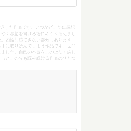
み返した作品です。いつかどこかに感想
うやく感想を書ける場にめぐり逢えまし
た。勿論共感できない部分もあります
も手に取り読んでしまう作品です。世間
れました。自己の本質をこの上なく厳し
きっとこの先も読み続ける作品のひとつ