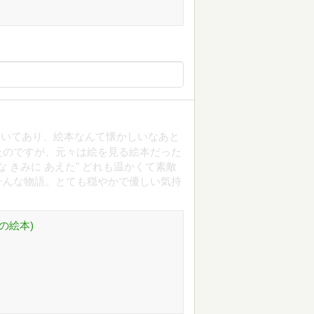
置いてあり、絵本なんて懐かしいなあと
たのですが、元々は絵を見る絵本だった
な きみに あえた" どれも温かくて素敵
そんな物語。とても穏やかで優しい気持
の絵本)