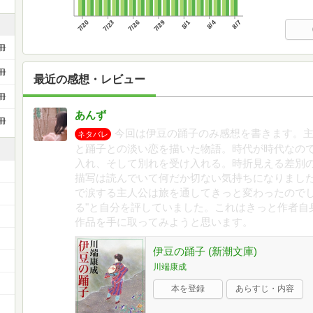
7/20
7/23
7/26
7/29
8/1
8/4
8/7
冊
冊
最近の感想・レビュー
冊
あんず
冊
今回は伊豆の踊子のみ感想を書きます。
ネタバレ
と踊子との淡い恋を描いた物語。時代が時代なの
入れ、そして別れを受け入れる。時折見える差別
描写は読んでいて何だか切ない気持ちになりました
で涙する主人公は旅を通してきっと変わったのでし
る"と自分を評していました。これはきっと作者自
作品を手に取ってみようと思います。
）
伊豆の踊子 (新潮文庫)
川端康成
本を登録
あらすじ・内容