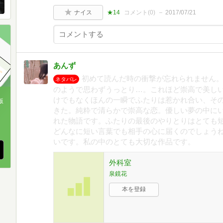
ナイス
★14
コメント(
0
)
2017/07/21
あんず
初めて読んだ時の衝撃が忘れられません
ネタバレ
のようで思わずうっとり…。これほど崇高で美し
けでもなくほんの一瞬でふたりは惹かれ合い、そ
版
きた。純粋で清らかで崇高な恋。優しい夢の中に
、
れた物語です。ふたりの最後のやりとりはとても
どんなに短い言葉でも相手の心に届くのでしょう
いです。私の中のとても大切な作品です。
外科室
泉鏡花
本を登録