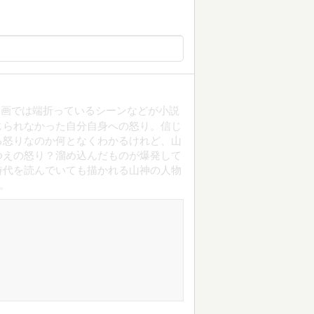
映画では端折っているシーンなどが小説
じられなかった自分自身への怒り。信じ
る怒りなのか何となくわかるけれど、山
ゆえの怒り？溜め込んだものが爆発して
時代を読んでいても描かれる山神の人物
。