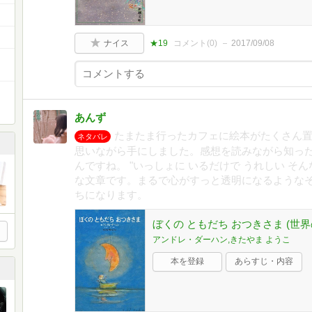
ナイス
★19
コメント(
0
)
2017/09/08
あんず
たまたま行ったカフェに絵本がたくさん
ネタバレ
思いながら手にしました。感想を読みながら知っ
んですね。 "いっしょに いるだけで うれしい そん
な文章です。まるで心がすっと透明になるような
ちになります。
ぼくの ともだち おつきさま (世界
アンドレ・ダーハン,きたやま ようこ
本を登録
あらすじ・内容