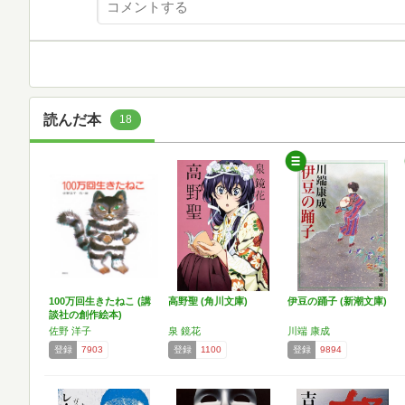
読んだ本
18
100万回生きたねこ (講
高野聖 (角川文庫)
伊豆の踊子 (新潮文庫)
談社の創作絵本)
佐野 洋子
泉 鏡花
川端 康成
登録
7903
登録
1100
登録
9894