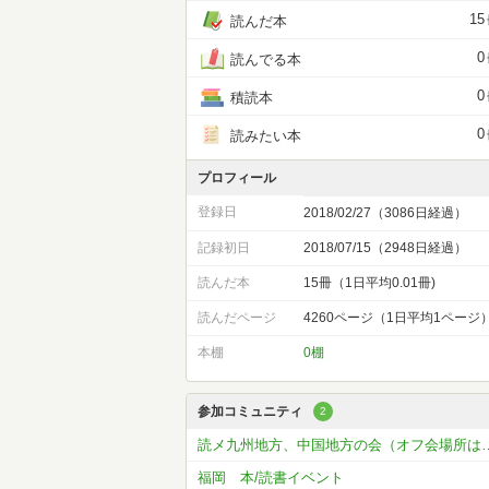
15
読んだ本
0
読んでる本
0
積読本
0
読みたい本
プロフィール
登録日
2018/02/27（3086日経過）
記録初日
2018/07/15（2948日経過）
読んだ本
15冊（1日平均0.01冊)
読んだページ
4260ページ（1日平均1ページ
本棚
0棚
参加コミュニティ
2
読メ九州地方、中国地方の
福岡 本/読書イベント