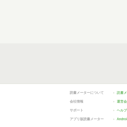
読書メーターについて
読書メ
会社情報
運営会
サポート
ヘルプ
アプリ版読書メーター
Andr