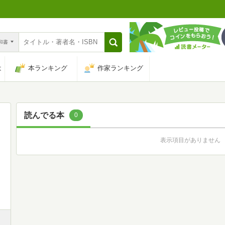
n和書
は
本ランキング
作家ランキング
読んでる本
0
表示項目がありません