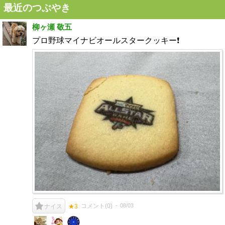
最近のつぶやき
柳ヶ瀬 敬五
プロ野球マイナビオールスタークッキー❗️
コメント(
0
)
08/03
ナイス
★3