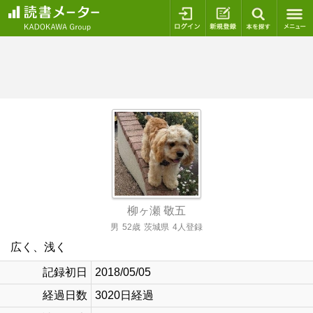
ログイン
新規登録
本を探
柳ヶ瀬 敬五
男
52歳
茨城県
4人登録
広く、浅く
記録初日
2018/05/05
経過日数
3020日経過