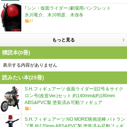
｢シン・仮面ライダー｣劇場用パンフレット
氷川竜介、木川明彦、木俣冬
27
もっと見る
積読本(
0
冊)
表示する内容がありません
読みたい本(
25
冊)
S.H.フィギュアーツ 仮面ライダー旧2号＆サイク
ロン号(改造Ver.)セット 約140mm&約180mm
ABS&PVC製 塗装済み可動フィギュア
1
S.H.フィギュアーツ NO MORE映画泥棒 パトラン
プ男 約170mm ABS&PVC製 塗装済み可動フィギ