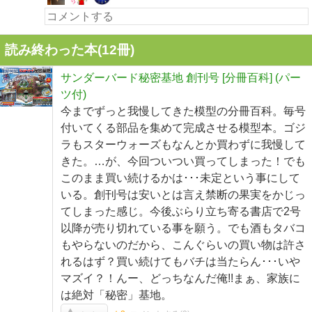
読み終わった本(
12
冊)
サンダーバード秘密基地 創刊号 [分冊百科] (パー
ツ付)
今までずっと我慢してきた模型の分冊百科。毎号
付いてくる部品を集めて完成させる模型本。ゴジ
ラもスターウォーズもなんとか買わずに我慢して
きた。…が、今回ついつい買ってしまった！でも
このまま買い続けるかは･･･未定という事にして
いる。創刊号は安いとは言え禁断の果実をかじっ
てしまった感じ。今後ぶらり立ち寄る書店で2号
以降が売り切れている事を願う。でも酒もタバコ
もやらないのだから、こんぐらいの買い物は許さ
れるはず？買い続けてもバチは当たらん･･･いや
マズイ？！んー、どっちなんだ俺!!まぁ、家族に
は絶対「秘密」基地。