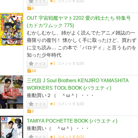
★2
コメントする(
0
)
ナイス
4
OUT 宇宙戦艦ヤマト2202 愛の戦士たち 特集号
(カドカワムック 775)
むかしむかし、姉がよく読んでたアニメ雑誌の一
冊限りの復刊！ 懐かしく手に取ったけど、買わず
に立ち読み… この本で「パロディ」と言うものを
知った少年時代
★1
コメントする(
0
)
ナイス
10
三代目 J Soul Brothers KENJIRO YAMASHITA
WORKERS TOOL BOOK (バラエティ)
衝動買い２（ ＾ω＾）・・・
★1
コメントする(
0
)
ナイス
2
TAMIYA POCHETTE BOOK (バラエティ)
衝動買い（ ＾ω＾）・・・
★1
コメントする(
1
)
ナイス