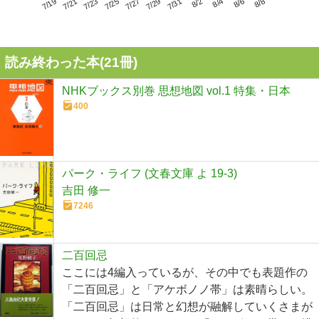
7/23
7/29
8/4
7/19
7/25
7/31
8/6
7/21
7/27
8/2
8/8
読み終わった本(
21
冊)
NHKブックス別巻 思想地図 vol.1 特集・日本
400
パーク・ライフ (文春文庫 よ 19-3)
吉田 修一
7246
二百回忌
ここには4編入っているが、その中でも表題作の
「二百回忌」と「アケボノノ帯」は素晴らしい。
「二百回忌」は日常と幻想が融解していくさまが