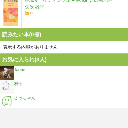
地域マーケティング論 -- 地域経営の新地平
矢吹 雄平
11
読みたい本(
0
冊)
表示する内容がありません
お気に入られ(
3
人)
Taube
村部
さっちゃん