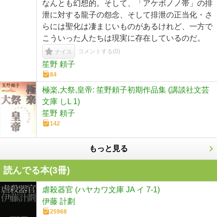
なんとも幻想的。そして、「アケボノノ帯」の排
泄に対する龍子の怨念、そして排泄の正当化・さ
らには聖化は凄まじいものがあるけれど、一方で
こういった人たちは現実に存在しているのだ。
コメントする(
0
)
ナイス
笙野 頼子
84
極楽,大祭,皇帝: 笙野頼子初期作品集 (講談社文芸
文庫 しL 1)
笙野 頼子
142
もっと見る
読んでる本(
3
冊)
虐殺器官 (ハヤカワ文庫 JA イ 7-1)
伊藤 計劃
25968