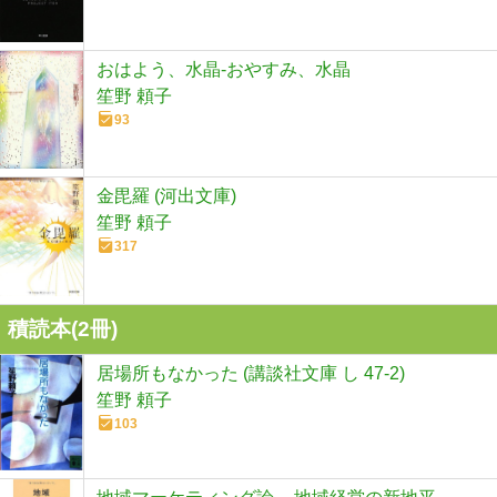
おはよう、水晶-おやすみ、水晶
笙野 頼子
93
金毘羅 (河出文庫)
笙野 頼子
317
積読本(
2
冊)
居場所もなかった (講談社文庫 し 47-2)
笙野 頼子
103