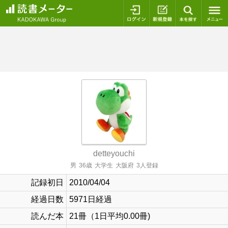
ログイン
新規登録
本を探
detteyouchi
男
36歳
大学生
大阪府
3人登録
記録初日
2010/04/04
経過日数
5971日経過
読んだ本
21冊（1日平均0.00冊)