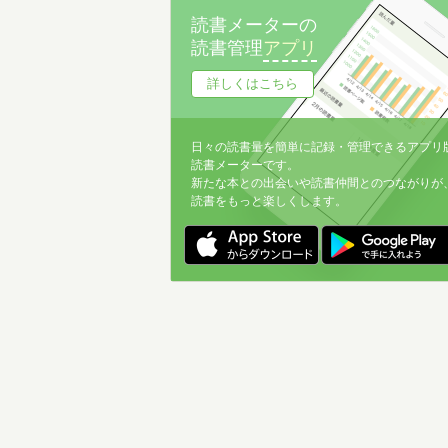
ことばあそび
3
読書メーターの
読書管理
アプリ
年始
2
詳しくはこちら
ハロウィーン
1
紙芝居
9
日々の読書量を簡単に記録・管理できるアプリ
旅行雑誌
1
読書メーターです。
新たな本との出会いや読書仲間とのつながりが
雑誌(幼児)
1
読書をもっと楽しくします。