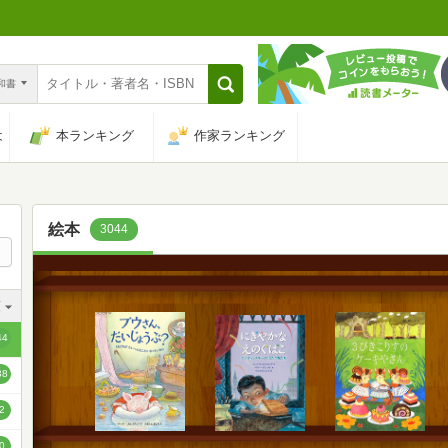
n和書
は
本ランキング
作家ランキング
絵本
3044
順
順
44
順
38
順
2
順
0