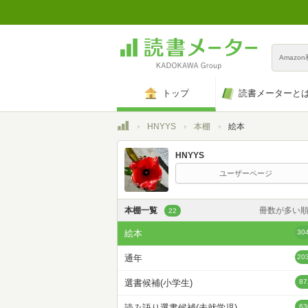
Amazo
トップ
読書メーターと
トップ
HNYYS
本棚
絵本
HNYYS
ユーザーページ
本棚一覧
冊数が多い
22
カスタム
絵本
30
登録日時が新しい
通年
20
登録日時が古い
選書候補(小学生)
87
名前昇
読み語り選書候補(未就学児)
63