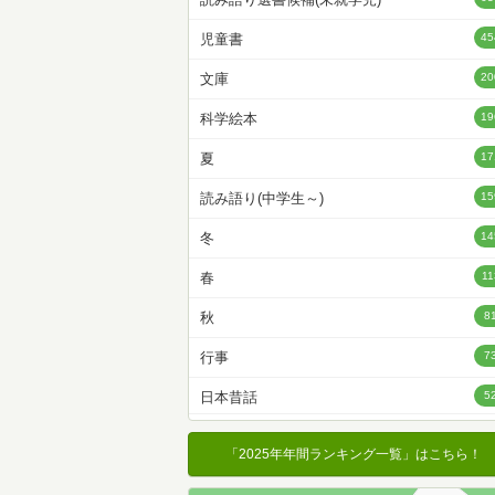
名前降
児童書
45
冊数が多い
文庫
20
冊数が少ない
科学絵本
19
夏
17
読み語り(中学生～)
15
冬
14
春
11
秋
8
行事
7
日本昔話
5
クリスマス
4
「2025年年間ランキング一覧」はこちら！
読み語り
4