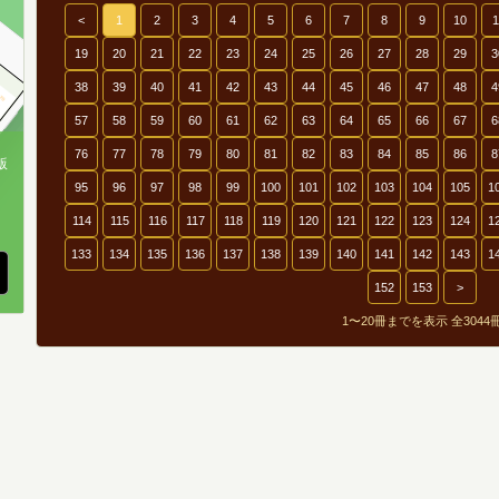
9
<
1
2
3
4
5
6
7
8
9
10
1
19
20
21
22
23
24
25
26
27
28
29
3
5
38
39
40
41
42
43
44
45
46
47
48
4
1
57
58
59
60
61
62
63
64
65
66
67
6
76
77
78
79
80
81
82
83
84
85
86
8
版
95
96
97
98
99
100
101
102
103
104
105
1
、
114
115
116
117
118
119
120
121
122
123
124
1
133
134
135
136
137
138
139
140
141
142
143
1
152
153
>
1〜20冊までを表示 全3044