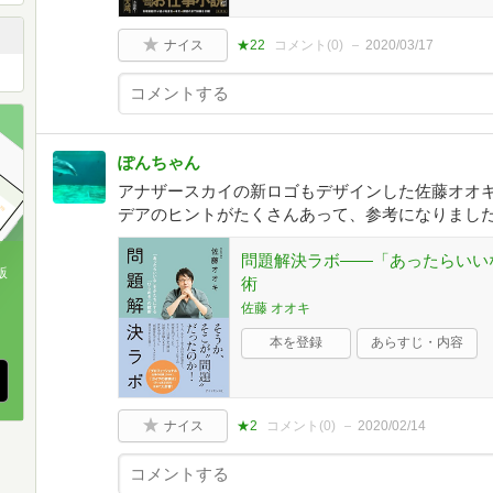
ナイス
★22
コメント(
0
)
2020/03/17
ぽんちゃん
アナザースカイの新ロゴもデザインした佐藤オオ
デアのヒントがたくさんあって、参考になりまし
問題解決ラボ――「あったらいい
版
術
佐藤 オオキ
、
本を登録
あらすじ・内容
ナイス
★2
コメント(
0
)
2020/02/14