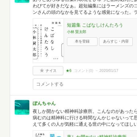
わびてが好きだなぁ。超短編集にはラーメンズの
ンさんの頭のなかを見てるような感覚になった。
短篇集 こばなしけんたろう
小林 賢太郎
本を登録
あらすじ・内容
ナイス
★6
コメント(
0
)
2020/01/17
ぽんちゃん
夜しか開かない精神科診療所。こんなのがあった
病むのは精神科に行ける時間なんかじゃないって
えて多くの人が気軽に通える世の中になってほし
夜しか開かない精神科診療所