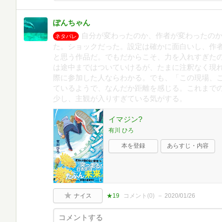
ぽんちゃん
自分が変わったのか、作者が変わったの
ネタバレ
た。ショックだった。設定は確かに面白いし、作
と思う作品だ。でもだからこそ、力を入れすぎた
は途中まではついていけるが、たまに注釈なく現
際に参加した人ならわかる。でも、「この現場、
ているようで、なんだか距離を感じる。これまで
少し、主観が入りすぎている気がする。
イマジン?
有川 ひろ
本を登録
あらすじ・内容
ナイス
★19
コメント(
0
)
2020/01/26