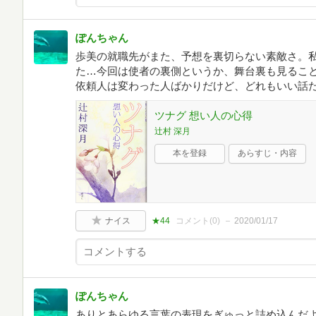
ぽんちゃん
歩美の就職先がまた、予想を裏切らない素敵さ。
た…今回は使者の裏側というか、舞台裏も見るこ
依頼人は変わった人ばかりだけど、どれもいい話
ツナグ 想い人の心得
辻村 深月
本を登録
あらすじ・内容
ナイス
★44
コメント(
0
)
2020/01/17
ぽんちゃん
ありとあらゆる言葉の表現をぎゅっと詰め込んだ