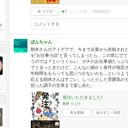
ナイス
★7
コメント(
0
)
2020/03/17
で
い
ぽんちゃん
朝井さんのアイデアで、今まで企業から依頼され
を”お仕事小説”と言ってしまったら、この世にで
うのでは？というくらい、ガチのお仕事感たっぷ
でうるっときたけど、こんなに細かく条件が指定
年時間をもらっても思いつかないかも…というよ
応える朝井さんはすごい。しっとりした雰囲気の
切った調子の文章まで楽しめた。
発注いただきました!
朝井 リョウ
本を登録
あらすじ・内容