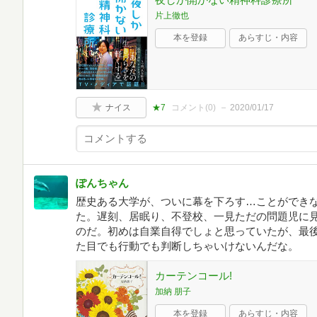
片上徹也
本を登録
あらすじ・内容
ナイス
★7
コメント(
0
)
2020/01/17
ぽんちゃん
歴史ある大学が、ついに幕を下ろす…ことができな
た。遅刻、居眠り、不登校、一見ただの問題児に
のだ。初めは自業自得でしょと思っていたが、最
た目でも行動でも判断しちゃいけないんだな。
カーテンコール!
加納 朋子
本を登録
あらすじ・内容