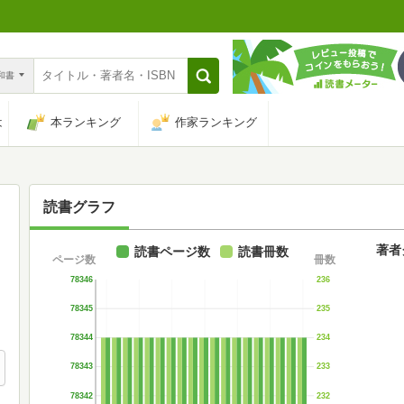
n和書
は
本ランキング
作家ランキング
読書グラフ
著者
読書ページ数
読書冊数
ページ数
冊数
78346
236
78345
235
78344
234
78343
233
78342
232