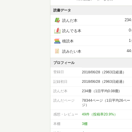
読書データ
234
読んだ本
0
読んでる本
1
積読本
44
読みたい本
プロフィール
登録日
2018/06/28（2963日経過）
記録初日
2018/06/28（2963日経過）
読んだ本
234冊（1日平均0.08冊)
読んだページ
78344ページ（1日平均26ペー
ジ）
感想・レビュー
49件（投稿率20.9%）
本棚
3棚