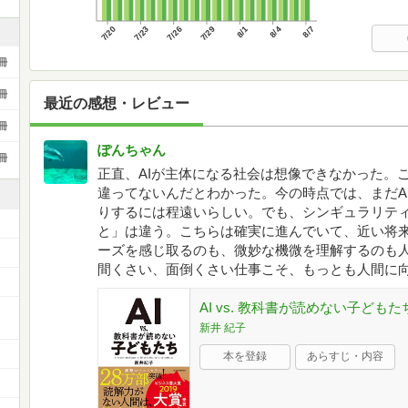
7/20
7/23
7/26
7/29
8/1
8/4
8/7
冊
冊
最近の感想・レビュー
冊
ぽんちゃん
冊
正直、AIが主体になる社会は想像できなかった。
違ってないんだとわかった。今の時点では、まだA
りするには程遠いらしい。でも、シンギュラリティ
と」は違う。こちらは確実に進んでいて、近い将
ーズを感じ取るのも、微妙な機微を理解するのも
間くさい、面倒くさい仕事こそ、もっとも人間に
AI vs. 教科書が読めない子どもた
新井 紀子
本を登録
あらすじ・内容