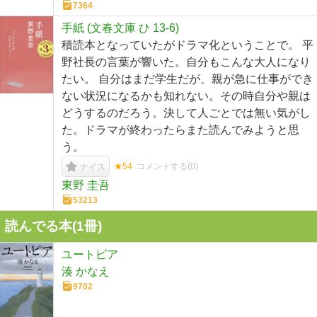
7364
手紙 (文春文庫 ひ 13-6)
積読本となっていたがドラマ化ということで。 平
野社長の言葉が響いた。自分もこんな大人になり
たい。 自分はまだ学生だが、親が急に仕事ができ
ない状況になるかも知れない。その時自分や親は
どうするのだろう。決して人ごとでは無い気がし
た。ドラマが終わったらまた読んでみようと思
う。
★54
コメントする(
0
)
ナイス
東野 圭吾
53213
読んでる本(
1
冊)
ユートピア
湊 かなえ
9702