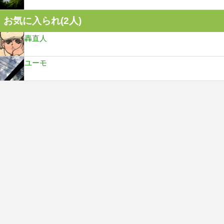
お気に入られ(
2
人)
轟直人
ユーモ