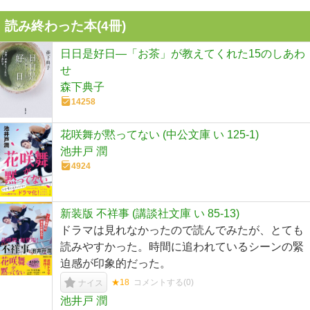
読み終わった本(
4
冊)
日日是好日―「お茶」が教えてくれた15のしあわ
せ
森下典子
14258
花咲舞が黙ってない (中公文庫 い 125-1)
池井戸 潤
4924
新装版 不祥事 (講談社文庫 い 85-13)
ドラマは見れなかったので読んでみたが、とても
読みやすかった。時間に追われているシーンの緊
迫感が印象的だった。
★18
コメントする(
0
)
ナイス
池井戸 潤