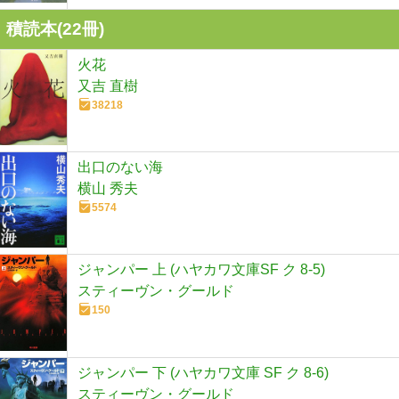
積読本(
22
冊)
火花
又吉 直樹
38218
出口のない海
横山 秀夫
5574
ジャンパー 上 (ハヤカワ文庫SF ク 8-5)
スティーヴン・グールド
150
ジャンパー 下 (ハヤカワ文庫 SF ク 8-6)
スティーヴン・グールド