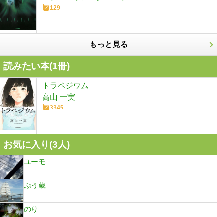
129
もっと見る
読みたい本(
1
冊)
トラペジウム
高山 一実
3345
お気に入り(
3
人)
ユーモ
ぷう蔵
のり