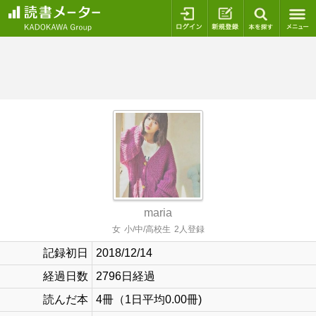
ログイン
新規登録
本を探
maria
女
小/中/高校生
2人登録
記録初日
2018/12/14
経過日数
2796日経過
読んだ本
4冊（1日平均0.00冊)