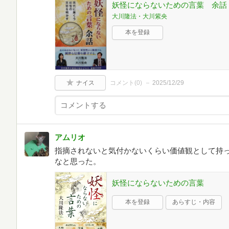
妖怪にならないための言葉 余話
大川隆法・大川紫央
本を登録
ナイス
コメント(
0
)
2025/12/29
アムリオ
指摘されないと気付かないくらい価値観として持
なと思った。
妖怪にならないための言葉
本を登録
あらすじ・内容