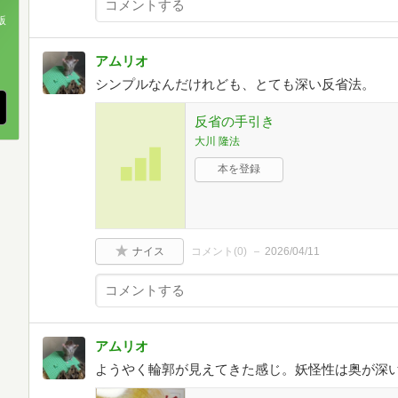
版
、
アムリオ
シンプルなんだけれども、とても深い反省法。
反省の手引き
大川 隆法
本を登録
ナイス
コメント(
0
)
2026/04/11
アムリオ
ようやく輪郭が見えてきた感じ。妖怪性は奥が深