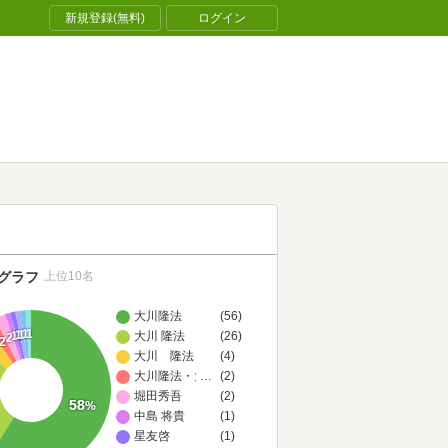
新規登録(無料)
ログイン
グラフ
上位10名
大川隆法
(56)
1
1
1
1
大川 隆法
(26)
1
2
2
大川 隆法
(4)
大川隆法・大川紫央
…
(2)
堀田秀吾
(2)
58
%
中島 将貴
(1)
星友啓
(1)