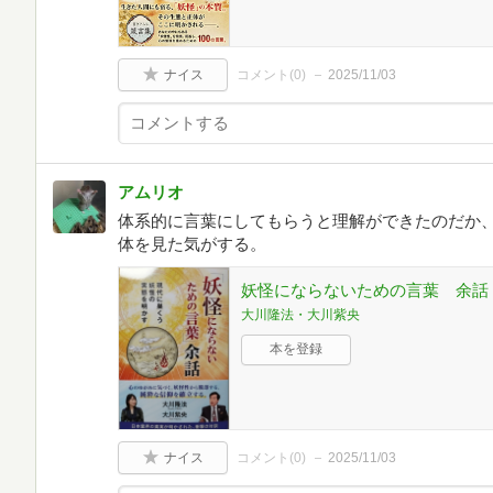
ナイス
コメント(
0
)
2025/11/03
アムリオ
体系的に言葉にしてもらうと理解ができたのだか
体を見た気がする。
妖怪にならないための言葉 余話
大川隆法・大川紫央
本を登録
ナイス
コメント(
0
)
2025/11/03