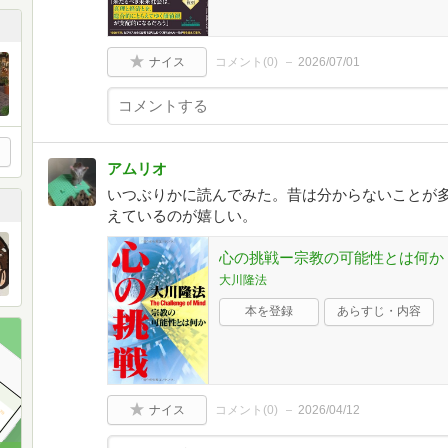
ナイス
コメント(
0
)
2026/07/01
アムリオ
いつぶりかに読んでみた。昔は分からないことが
えているのが嬉しい。
心の挑戦ー宗教の可能性とは何か (OR
大川隆法
本を登録
あらすじ・内容
ナイス
コメント(
0
)
2026/04/12