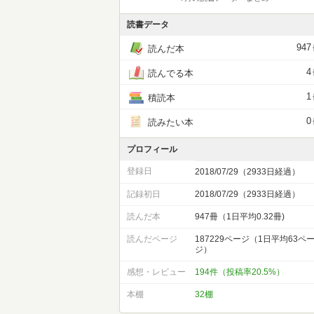
読書データ
947
読んだ本
4
読んでる本
1
積読本
0
読みたい本
プロフィール
登録日
2018/07/29（2933日経過）
記録初日
2018/07/29（2933日経過）
読んだ本
947冊（1日平均0.32冊)
読んだページ
187229ページ（1日平均63ペ
ジ）
感想・レビュー
194件（投稿率20.5%）
本棚
32棚