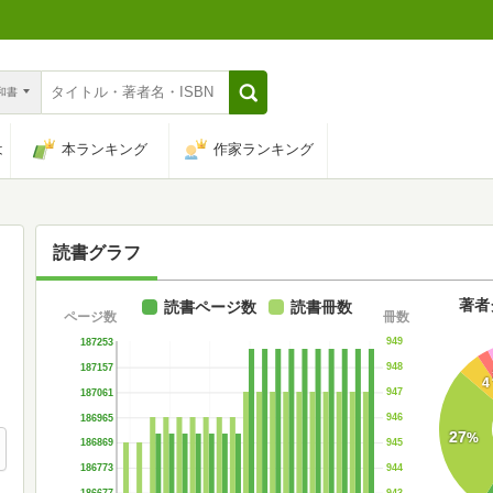
n和書
は
本ランキング
作家ランキング
読書グラフ
著者
読書ページ数
読書冊数
ページ数
冊数
949
187253
948
187157
4
947
187061
946
186965
27
%
945
186869
944
186773
943