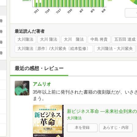
186677
7/21
7/24
7/27
7/30
8/2
8/5
8/8
冊
最近読んだ著者
冊
大川隆法
大川 隆法
大川 隆法
中島 将貴
五百田 達成
冊
大川隆法〔原作〕/大川紫央〔絵本監修〕
大川隆法・大川紫央
冊
最近の感想・レビュー
アムリオ
35年以上前に発刊された書籍の復刻版だが、いさ
まう。
ー
新ビジネス革命 —未来社会到来の予言
大川隆法
本を登録
あらすじ・内容