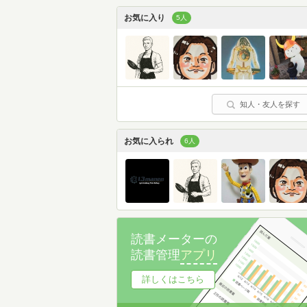
お気に入り
5人
知人・友人を探す
お気に入られ
6人
読書メーターの
読書管理
アプリ
詳しくはこちら