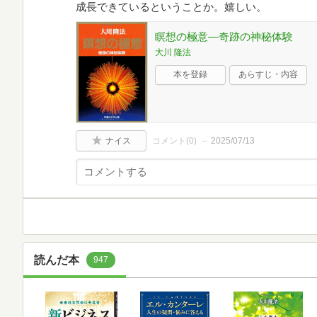
成長できているということか。嬉しい。
瞑想の極意―奇跡の神秘体験
大川 隆法
本を登録
あらすじ・内容
ナイス
コメント(
0
)
2025/07/13
読んだ本
947