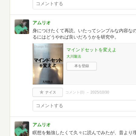
アムリオ
身につけたくて再読。いたってシンプルな内容な
るにはどうやれば良いだろうかを研究中。
マインドセットを変えよ
大川隆法
本を登録
ナイス
コメント(
0
)
2025/10/30
アムリオ
瞑想を勉強したくて久々に読んでみたが、昔より