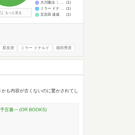
大川隆法〔原作〕/大川紫央〔絵本監修〕
…
(1)
ミラー ドナルド
…
(1)
もっと見る
五百田 達成
(1)
星友啓
ミラー ドナルド
堀田秀吾
さかも内容が古くないのに驚かされてし
書— (OR BOOKS)