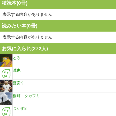
積読本(
0
冊)
表示する内容がありません
読みたい本(
0
冊)
表示する内容がありません
お気に入られ(
272
人)
とろ
誠也
鷹党K
桐町 タカフミ
つかず8