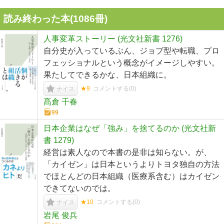
読み終わった本(
1086
冊)
人事変革ストーリー (光文社新書 1276)
自分史が入っているぶん、ジョブ型や転職、プロ
フェッショナルという概念がイメージしやすい。
果たしてできるかな、日本組織に。
★9
コメントする(
0
)
ナイス
髙倉 千春
99
日本企業はなぜ「強み」を捨てるのか (光文社新
書 1279)
経営は素人なので本書の是非は知らない。が、
「カイゼン」は日本というよりトヨタ独自の方法
でほとんどの日本組織（医療系含む）はカイゼン
できてないのでは。
★10
コメントする(
0
)
ナイス
岩尾 俊兵