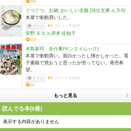
281
ぐつぐつ、お鍋: おいしい文藝 (河出文庫 ん 5-5)
本屋で衝動買いした。
★9
コメントする(
0
)
ナイス
安野 モヨコ,岸本 佐知子
119
水島新司 全仕事(サンエイムック)
本屋で衝動買い。面白かったし懐かしかった。電
子書籍で買おうと思ったが売ってない。発売希
望。
★8
コメントする(
0
)
ナイス
20
もっと見る
読んでる本(
0
冊)
表示する内容がありません