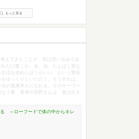
もっと見る
と考えてきたことが、実は思い込みであ
どれだけ驚くか。水、油、たんぱく質な
食生活を改めたほうがいい、という警告
みをゆっくりといただく。そうすれば、
本当の健康美人になれる。そのキーワー
適な１冊。著者の高野さんは「食は生き
くる ～ローフードで体の中からキレ