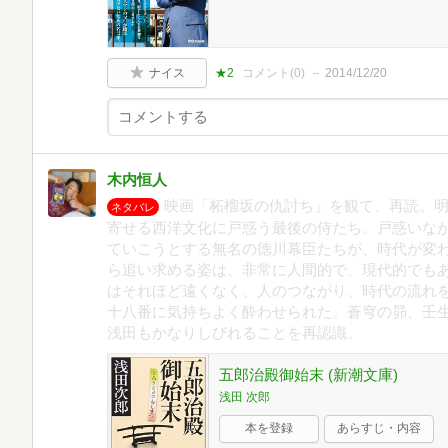
ナイス
★2
コメント(
0
)
2014/12/20
木内恒人
映画「柘榴坂の仇討ち」を観て、再読。
ネタバレ
寄せる西洋文化に戸惑う最後の侍たち。戸惑いな
ていこうとする無名の徳川幕臣たちが、時代が変
ら追い求める姿は、非常に人間的で、現代的でも
はそれほど遠くなく、人のつながり、時代の流れ
十八番に気持ちよく酔わせられた。蒼穹の昴、壬
浅田もかなりしびれることを再認識。
五郎治殿御始末 (新潮文庫)
浅田 次郎
本を登録
あらすじ・内容