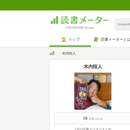
Amazo
トップ
読書メーターと
トップ
木内恒人
木内恒人
16
お気に入られ
7月の読書メーターまとめ