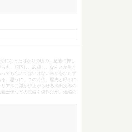
明治になったばかりの頃の、急速に押し
がらも、順応し、忘却し、なんとか生き
わっても忘れてはいけない何かをひたす
ある。思うに、この時代、歴史と呼ぶに
をリアルに浮かび上がらせる浅田次郎の
生義士伝などの長編も傑作だが、短編の