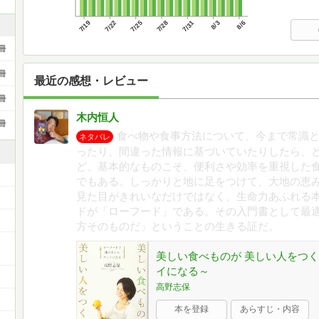
7/19
7/22
7/25
7/28
7/31
8/3
8/6
冊
冊
最近の感想・レビュー
冊
木内恒人
冊
食べ物や食事方法について、今まで常識
ネタバレ
ったり、間違った情報に基づいていたりしたら、
ど、基本的なものこそ、便利さや効率を重視した
でもある。しっかりと地に足をつけて、大地の恵
見た目がきれいなだけではなく、生命力あふれる
ドが「ローフード」である。その入門書として最
方そのものだ」ということの生きる証だ。
美しい食べものが 美しい人をつ
イになる～
高野志保
本を登録
あらすじ・内容