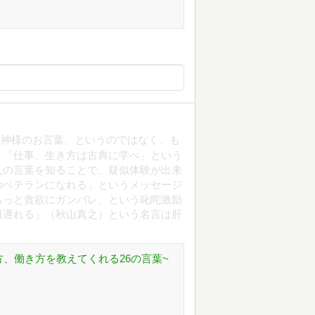
）神様のお言葉、というのではなく、も
、「仕事、生き方は古典に学べ」という
人の言葉を知ることで、疑似体験が出来
のベテランになれる」というメッセージ
もっと貪欲にガンバレ、という叱咤激励
日遅れる」（秋山真之）という名言は肝
、働き方を教えてくれる26の言葉~