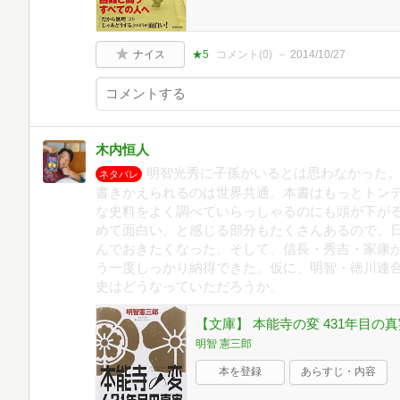
ナイス
★5
コメント(
0
)
2014/10/27
木内恒人
明智光秀に子孫がいるとは思わなかった
ネタバレ
書きかえられるのは世界共通。本書はもっとトン
な史料をよく調べていらっしゃるのにも頭が下が
めて面白い、と感じる部分もたくさんあるので、
んでおきたくなった。そして、信長・秀吉・家康
う一度しっかり納得できた。仮に、明智・徳川連
史はどうなっていただろうか。
【文庫】 本能寺の変 431年目の真
明智 憲三郎
本を登録
あらすじ・内容