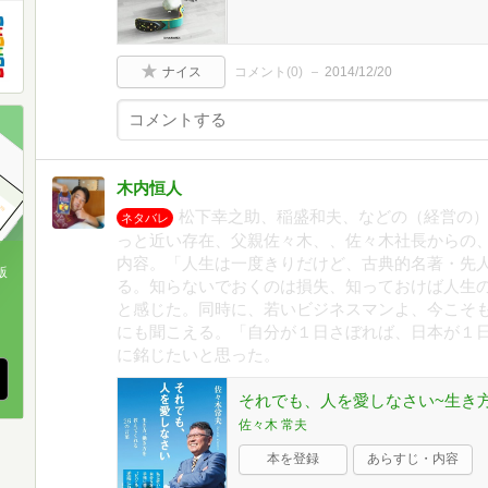
ナイス
コメント(
0
)
2014/12/20
木内恒人
松下幸之助、稲盛和夫、などの（経営の
ネタバレ
っと近い存在、父親佐々木、、佐々木社長からの
内容。「人生は一度きりだけど、古典的名著・先
版
る。知らないでおくのは損失、知っておけば人生
と感じた。同時に、若いビジネスマンよ、今こそ
、
にも聞こえる。「自分が１日さぼれば、日本が１
に銘じたいと思った。
それでも、人を愛しなさい~生き方
佐々木 常夫
本を登録
あらすじ・内容