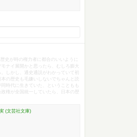
。歴史が時の権力者に都合のいいように
デモナイ展開かと思ったら、むしろ膨大
る。しかし、通史通説がわかっていて初
日本の歴史も毛嫌いしないでちゃんと読
が同時代に生きていた、ということもも
合政権が全国統一していたら、日本の歴
実 (文芸社文庫)