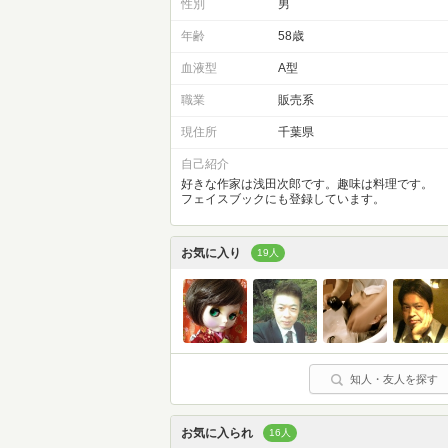
性別
男
年齢
58歳
血液型
A型
職業
販売系
現住所
千葉県
自己紹介
好きな作家は浅田次郎です。趣味は料理です。
フェイスブックにも登録しています。
お気に入り
19人
知人・友人を探す
お気に入られ
16人