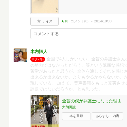
ナイス
★18
コメント(
0
)
2014/10/30
木内恒人
全国で4人しかいない、全盲の弁護士さん
ネタバレ
の努力ではなかっただろう、等という陳腐な感想
苦労があったと思うが、全体を通してそれを感じ
出来るか出来ないか、よりもやるかやらないか、
現している。 加えて、音声書籍をもっと充実させ
課題ではないだろうか、とも思った。
全盲の僕が弁護士になった理由
大胡田誠
本を登録
あらすじ・内容