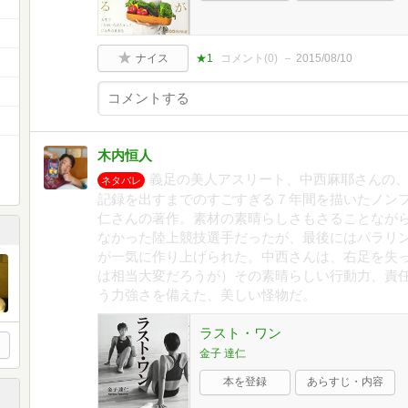
ナイス
★1
コメント(
0
)
2015/08/10
木内恒人
義足の美人アスリート、中西麻耶さんの
ネタバレ
記録を出すまでのすごすぎる７年間を描いたノン
仁さんの著作。素材の素晴らしさもさることなが
なかった陸上競技選手だったが、最後にはパラリ
が一気に作り上げられた。中西さんは、右足を失
は相当大変だろうが）その素晴らしい行動力、責
う力強さを備えた、美しい怪物だ。
ラスト・ワン
金子 達仁
本を登録
あらすじ・内容