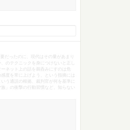
重要だったのに、現代はその量があまり
か、のテクニックを身につけないと正し
ターネット上の話を鵜呑みにすのは危
の感度を常に上げよう、という指摘には
という通説の根拠、裁判官が何を基準に
マ族」の衝撃の行動習慣など、知らない