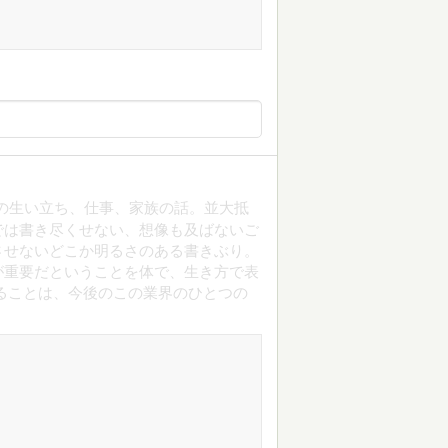
の生い立ち、仕事、家族の話。並大抵
では書き尽くせない、想像も及ばないご
させないどこか明るさのある書きぶり。
が重要だということを体で、生き方で表
ることは、今後のこの業界のひとつの