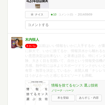
ナイス
★10
コメント(
0
)
2014/09/09
木内恒人
以前はいい情報をいかに入手するか、が
ネタバレ
に膨大で、いかに捨てるか、情報洪水から離れる
い意思決定は出来ない、と著者は語る。特にイン
険、大きく目を見開いて、自分という情報受信機
共感。熱中症には水よりスポーツドリンクがいい
有罪・無罪を決定しているか、未開人種「ナシレ
ほうがよかったと感じるエピソードも満載。
情報を捨てるセンス 選ぶ技術
ノリーナ・ハーツ
本を登録
あらすじ・内容