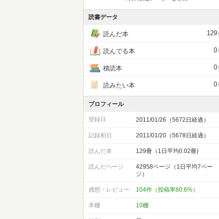
読書データ
129
読んだ本
0
読んでる本
0
積読本
0
読みたい本
プロフィール
登録日
2011/01/26（5672日経過）
記録初日
2011/01/20（5678日経過）
読んだ本
129冊（1日平均0.02冊)
読んだページ
42958ページ（1日平均7ペー
ジ）
感想・レビュー
104件（投稿率80.6%）
本棚
10棚