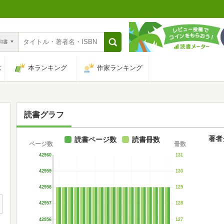
n和書
は
本ランキング
作家ランキング
読書グラフ
著者
読書ページ数
読書冊数
ページ数
冊数
42960
131
42959
130
42958
129
42957
128
42956
127