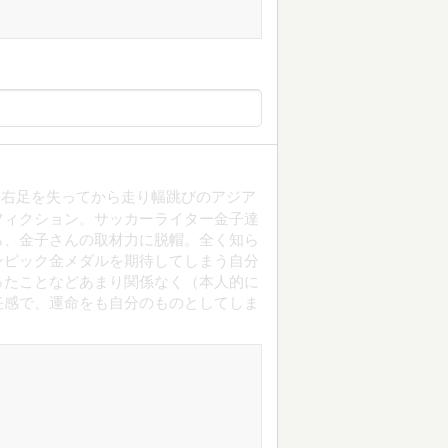
、右足を失ってから走り幅跳びのアジア
フィクション。サッカーライター金子達
ら、金子さんの取材力に脱帽。全く知ら
ンピック金メダルを期待してしまう自分
ったことなどあまり関係なく（本人的に
任感で、運命をも自分のものとしてしま