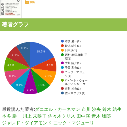
306
著者グラフ
本多 勝一(2)
鈴木 結生(1)
9.1%
田中渓(1)
18.2%
西村 泰洋,相川 正
9.1%
昭(1)
大川 陽介(1)
9.1%
9.1%
千田 和央(1)
ニック・マジュー
リ(1)
9.1%
9.1%
ロバート・ウォー
ルディンガー,マ…
9.1%
9.1%
市川 沙央(1)
9.1%
佐々木クリス(1)
最近読んだ著者:
ダニエル・カーネマン
市川 沙央
鈴木 結生
本多 勝一
川上 未映子
佐々木クリス
田中渓
青木 峰郎
ジャレド・ダイアモンド
ニック・マジューリ