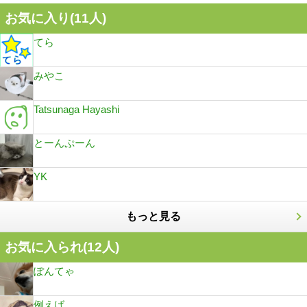
お気に入り(
11
人)
てら
みやこ
Tatsunaga Hayashi
とーんぷーん
YK
もっと見る
お気に入られ(
12
人)
ぽんてゃ
例えば、