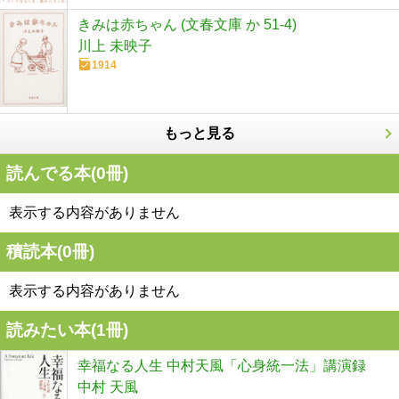
きみは赤ちゃん (文春文庫 か 51-4)
川上 未映子
1914
もっと見る
読んでる本(
0
冊)
表示する内容がありません
積読本(
0
冊)
表示する内容がありません
読みたい本(
1
冊)
幸福なる人生 中村天風「心身統一法」講演録
中村 天風