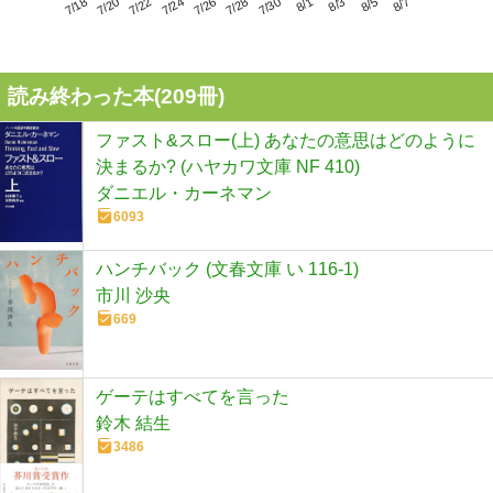
7/22
7/28
8/3
7/18
7/24
7/30
8/5
7/20
7/26
8/1
8/7
読み終わった本(
209
冊)
ファスト&スロー(上) あなたの意思はどのように
決まるか? (ハヤカワ文庫 NF 410)
ダニエル・カーネマン
6093
ハンチバック (文春文庫 い 116-1)
市川 沙央
669
ゲーテはすべてを言った
鈴木 結生
3486