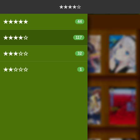
ログイン
新規登録
本を探
★★★★☆
★★★★★
44
★★★★☆
117
スマートフォン版
パソコン版
★★★☆☆
32
★★☆☆☆
1
利用規約
個人情報保護基本方針
Cookie等の利用に関するガイドライン
サイトアクセス情報の取得について
法人・プレスお問い合わせ
運営会社
※本サイトはアフィリエイトプログラムによる収益を得ていま
す