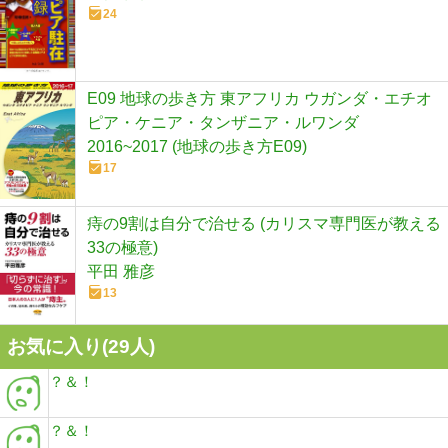
24
E09 地球の歩き方 東アフリカ ウガンダ・エチオ
ピア・ケニア・タンザニア・ルワンダ
2016~2017 (地球の歩き方E09)
17
痔の9割は自分で治せる (カリスマ専門医が教える
33の極意)
平田 雅彦
13
お気に入り(
29
人)
？＆！
？＆！