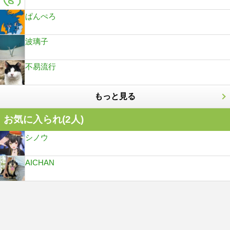
ぱんぺろ
波璃子
不易流行
もっと見る
お気に入られ(
2
人)
シノウ
AICHAN