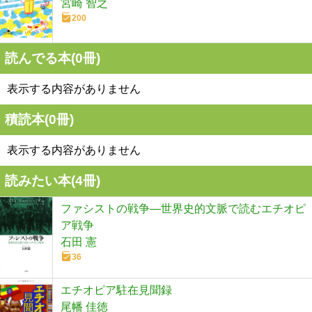
宮崎 智之
200
読んでる本(
0
冊)
表示する内容がありません
積読本(
0
冊)
表示する内容がありません
読みたい本(
4
冊)
ファシストの戦争―世界史的文脈で読むエチオピ
ア戦争
石田 憲
36
エチオピア駐在見聞録
尾幡 佳徳