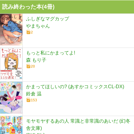
読み終わった本(
4
冊)
ふしぎなマグカップ
やまちゃん
2
もっと私にかまってよ!
森 もり子
20
かまってほしいの? (あすかコミックスCL-DX)
鈴倉 温
153
モヤモヤするあの人 常識と非常識のあいだ (幻冬
舎文庫)