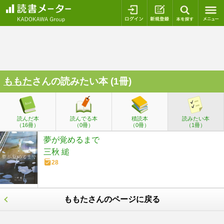
ログイン
新規登録
本を探
ももた
さんの読みたい本 (1冊)
読んだ本
読んでる本
積読本
読みたい本
（16冊）
（0冊）
（0冊）
（1冊）
夢が覚めるまで
三秋 縋
28
ももたさんのページに戻る