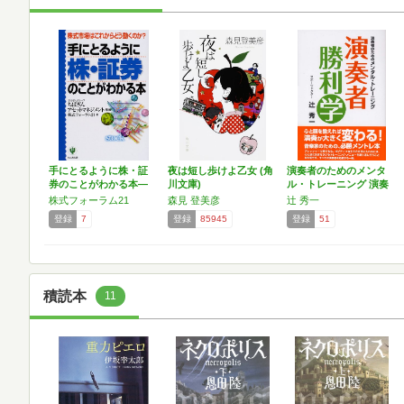
手にとるように株・証
夜は短し歩けよ乙女 (角
演奏者のためのメンタ
券のことがわかる本―
川文庫)
ル・トレーニング 演奏
株式…
者…
株式フォーラム21
森見 登美彦
辻 秀一
登録
7
登録
85945
登録
51
積読本
11