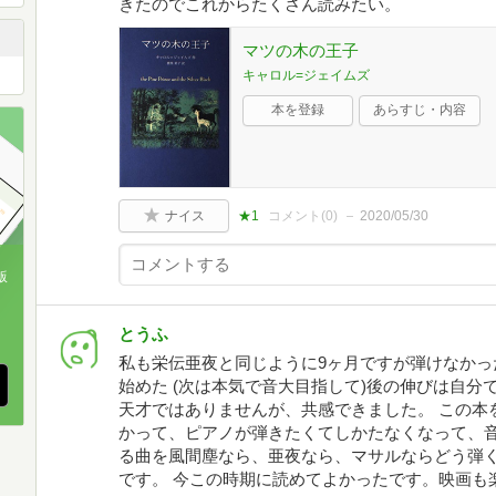
きたのでこれからたくさん読みたい。
マツの木の王子
キャロル=ジェイムズ
本を登録
あらすじ・内容
ナイス
★1
コメント(
0
)
2020/05/30
版
、
とうふ
私も栄伝亜夜と同じように9ヶ月ですが弾けなかっ
始めた (次は本気で音大目指して)後の伸びは自分
天才ではありませんが、共感できました。 この本
かって、ピアノが弾きたくてしかたなくなって、音
る曲を風間塵なら、亜夜なら、マサルならどう弾
です。 今この時期に読めてよかったです。映画も