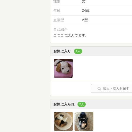
性別
女
年齢
24歳
血液型
A型
自己紹介
こつこつ読んでます。
お気に入り
1人
知人・友人を探す
お気に入られ
2人