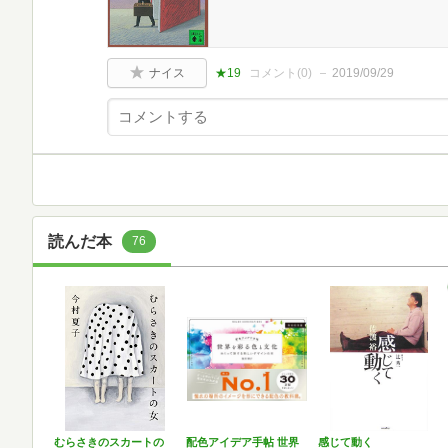
ナイス
★19
コメント(
0
)
2019/09/29
読んだ本
76
むらさきのスカートの
配色アイデア手帖 世界
感じて動く