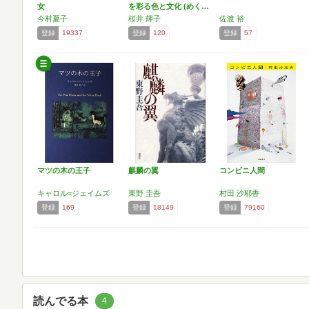
女
を彩る色と文化 (めく…
今村夏子
桜井 輝子
佐渡 裕
登録
19337
登録
120
登録
57
マツの木の王子
麒麟の翼
コンビニ人間
キャロル=ジェイムズ
東野 圭吾
村田 沙耶香
登録
169
登録
18149
登録
79160
読んでる本
4