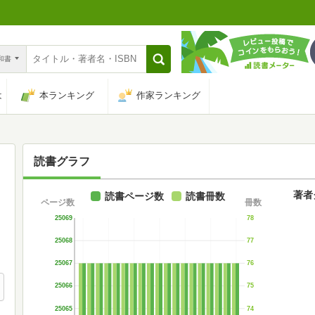
n和書
は
本ランキング
作家ランキング
読書グラフ
著者
読書ページ数
読書冊数
ページ数
冊数
25069
78
25068
77
25067
76
25066
75
25065
74