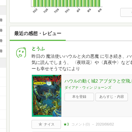
7/22
7/25
7/28
7/31
8/3
8/6
8/9
冊
冊
最近の感想・レビュー
冊
とうふ
冊
昨日の 魔法使いハウルと火の悪魔 に引き続き、
気に読んでしまう、 〈夜咲花〉や〈真夜中〉など
ーも幸せそうでなにより
ハウルの動く城2 アブダラと空飛
ダイアナ・ウィン ジョーンズ
本を登録
あらすじ・内容
ナイス
★3
コメント(
0
)
2020/06/02