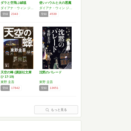
ダラと空飛ぶ絨毯
使いハウルと火の悪魔
ダイアナ・ウィン ジョーンズ
ダイアナ・ウィン ジョーンズ
登録
2343
登録
4539
天空の蜂 (講談社文庫
沈黙のパレード
ひ 17-19)
東野 圭吾
東野 圭吾
登録
17842
登録
13651
もっと見る