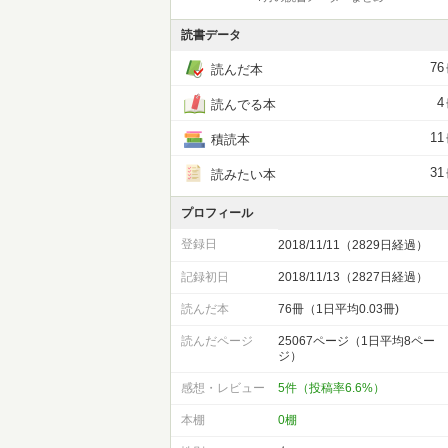
読書データ
76
読んだ本
4
読んでる本
11
積読本
31
読みたい本
プロフィール
登録日
2018/11/11（2829日経過）
記録初日
2018/11/13（2827日経過）
読んだ本
76冊（1日平均0.03冊)
読んだページ
25067ページ（1日平均8ペー
ジ）
感想・レビュー
5件（投稿率6.6%）
本棚
0棚