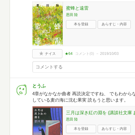
蜜蜂と遠雷
恩田 陸
本を登録
あらすじ・内容
ナイス
★64
コメント(
0
)
2019/10/03
とうふ
4章がなかなか曲者 再読決定ですね、 でもわから
している麦の海に沈む果実 読もうと思います。
三月は深き紅の淵を (講談社文庫 お 
恩田 陸
本を登録
あらすじ・内容