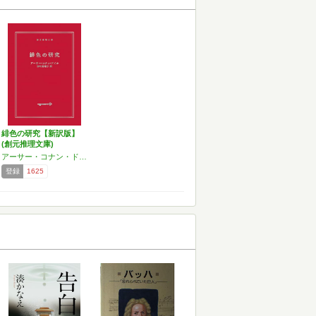
緋色の研究【新訳版】
(創元推理文庫)
アーサー・コナン・ドイル
登録
1625