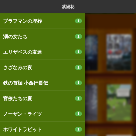
ログイン
新規登録
本を探
紫陽花
ブラフマンの埋葬
1
湖の女たち
1
スマートフォン版
パソコン版
エリザベスの友達
1
さざなみの夜
1
利用規約
個人情報保護基本方針
鉄の首枷 小西行長伝
1
Cookie等の利用に関するガイドライン
官僚たちの夏
1
サイトアクセス情報の取得について
ノーザン・ライツ
1
法人・プレスお問い合わせ
運営会社
※本サイトはアフィリエイトプログラムによる収益を得ていま
ホワイトラビット
1
す