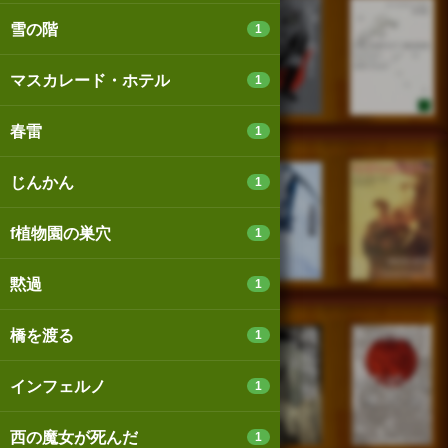
雪の階
1
マスカレード・ホテル
1
春雷
1
じんかん
1
f植物園の巣穴
1
黙過
1
橋を渡る
1
インフェルノ
1
西の魔女が死んだ
1