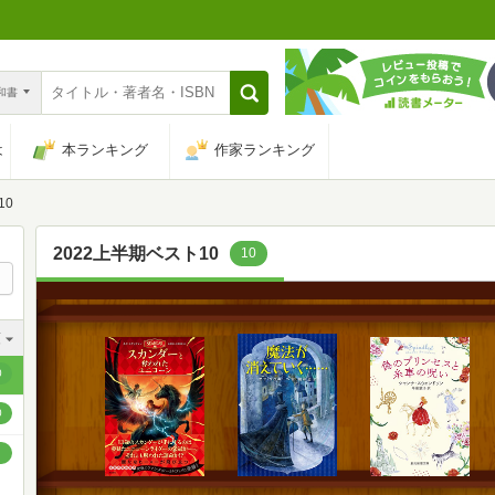
n和書
は
本ランキング
作家ランキング
10
2022上半期ベスト10
10
順
順
0
順
0
順
順