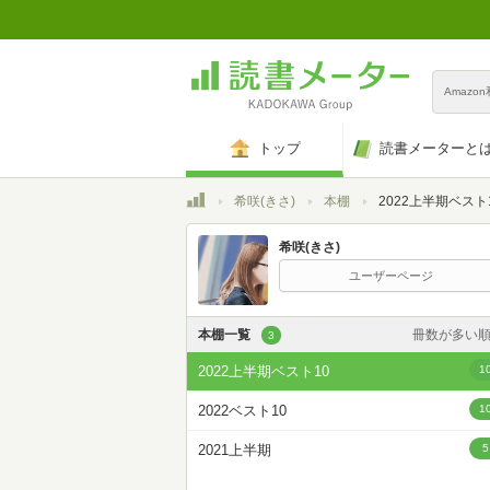
Amazo
トップ
読書メーターと
トップ
希咲(きさ)
本棚
2022上半期ベスト
希咲(きさ)
ユーザーページ
本棚一覧
冊数が多い
3
カスタム
2022上半期ベスト10
1
登録日時が新しい
2022ベスト10
1
登録日時が古い
2021上半期
5
名前昇