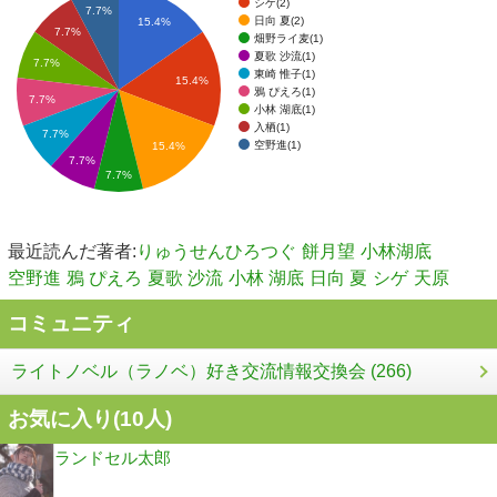
シゲ(2)
7.7%
日向 夏(2)
15.4%
7.7%
畑野ライ麦(1)
夏歌 沙流(1)
7.7%
東崎 惟子(1)
15.4%
鴉 ぴえろ(1)
7.7%
小林 湖底(1)
入栖(1)
7.7%
空野進(1)
15.4%
7.7%
7.7%
最近読んだ著者:
りゅうせんひろつぐ
餅月望
小林湖底
空野進
鴉 ぴえろ
夏歌 沙流
小林 湖底
日向 夏
シゲ
天原
コミュニティ
ライトノベル（ラノベ）好き交流情報交換会 (266)
お気に入り(
10
人)
ランドセル太郎