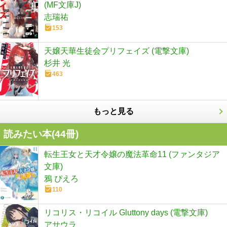
(MF文庫J)
志瑞祐
153
天嬢天華生徒会プリフェイズ (電撃文庫)
杉井 光
463
もっと見る
読みたい本(
44
冊)
転生王女と天才令嬢の魔法革命11 (ファンタジア
文庫)
鴉 ぴえろ
110
リコリス・リコイル Gluttony days (電撃文庫)
アサウラ