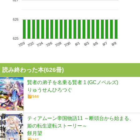
627
626
625
7/24
7/30
8/5
7/20
7/26
8/1
8/7
7/22
7/28
8/3
8/9
読み終わった本(
626
冊)
賢者の弟子を名乗る賢者 1 (GCノベルズ)
りゅうせんひろつぐ
544
ティアムーン帝国物語11 ～断頭台から始まる、
姫の転生逆転ストーリー～
餅月望
247