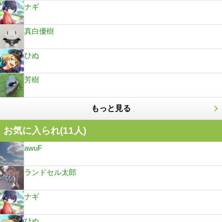
ナギ
真白優樹
ひぬ
芳樹
もっと見る
お気に入られ(
11
人)
awuF
ランドセル太郎
ナギ
ひぬ