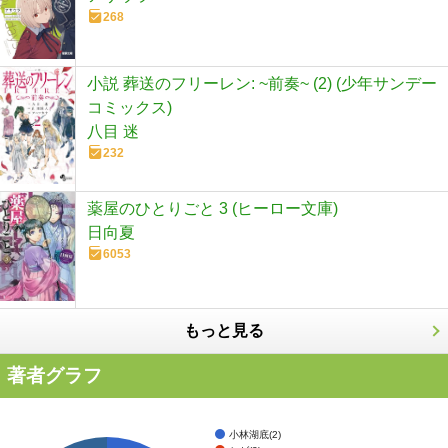
268
小説 葬送のフリーレン: ~前奏~ (2) (少年サンデー
コミックス)
八目 迷
232
薬屋のひとりごと 3 (ヒーロー文庫)
日向夏
6053
もっと見る
著者グラフ
小林湖底(2)