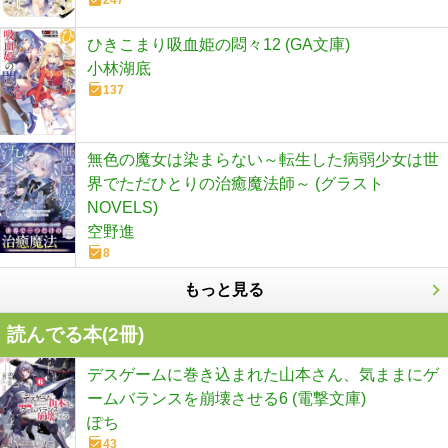
ひきこまり吸血姫の悶々12 (GA文庫)
小林湖底
137
無色の魔女は染まらない～転生した病弱少女は世
界でただひとりの治癒魔法師～ (グラスト
NOVELS)
空野進
8
もっと見る
読んでる本(
2
冊)
デスゲームに巻き込まれた山本さん、気ままにゲ
ームバランスを崩壊させる6 (電撃文庫)
ぽち
43