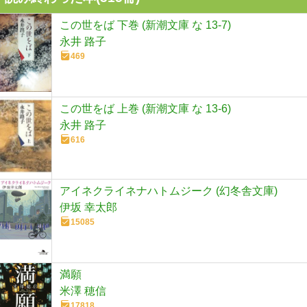
この世をば 下巻 (新潮文庫 な 13-7)
永井 路子
469
この世をば 上巻 (新潮文庫 な 13-6)
永井 路子
616
アイネクライネナハトムジーク (幻冬舎文庫)
伊坂 幸太郎
15085
満願
米澤 穂信
17818