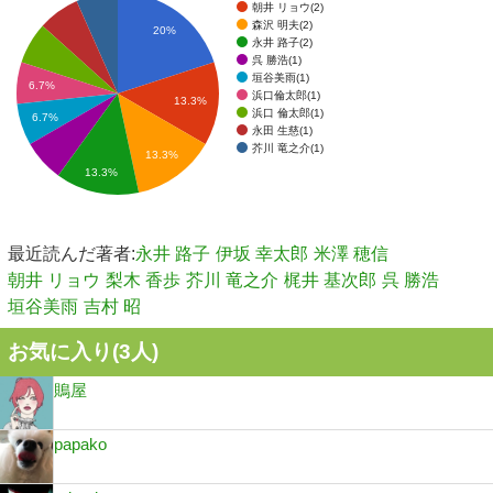
朝井 リョウ(2)
森沢 明夫(2)
20%
永井 路子(2)
呉 勝浩(1)
垣谷美雨(1)
6.7%
浜口倫太郎(1)
13.3%
浜口 倫太郎(1)
6.7%
永田 生慈(1)
芥川 竜之介(1)
13.3%
13.3%
最近読んだ著者:
永井 路子
伊坂 幸太郎
米澤 穂信
朝井 リョウ
梨木 香歩
芥川 竜之介
梶井 基次郎
呉 勝浩
垣谷美雨
吉村 昭
お気に入り(
3
人)
鵙屋
papako