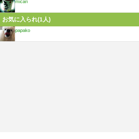
micari
お気に入られ(
1
人)
papako