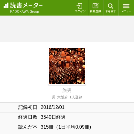
ログイン
新規登録
本を探
旅男
男
大阪府
1人登録
記録初日
2016/12/01
経過日数
3540日経過
読んだ本
315冊（1日平均0.09冊)