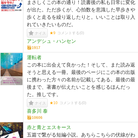
まさしくこの本の通り！読書後の私も日常に変化
が出た。ただ歩くが、心拍数を意識した早歩きや
歩くと走るを繰り返したりと。いいことは取り入
れていきたいものだ。
★9
コメントする(
0
)
ナイス
アンデシュ・ハンセン
1917
運転者
この本に出会えて良かった！そして、また読み返
そうと思える一冊。最後のページにこの本の出版
に携わった方々の名前が記載してある。最後の最
後まで、著書が伝えたいことを感じるほんだっ
た。推しです。
★10
コメントする(
0
)
ナイス
喜多川 泰
10606
赤と青とエスキース
五篇で繋がる短編小説。あちらこちらの伏線がわ