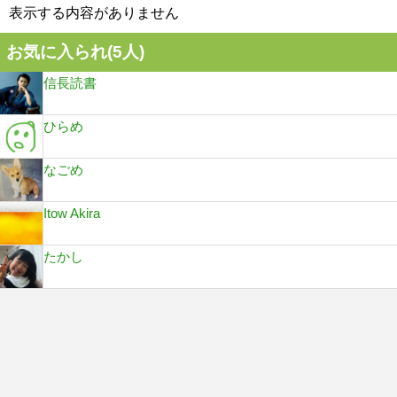
表示する内容がありません
お気に入られ(
5
人)
信長読書
ひらめ
なごめ
Itow Akira
たかし