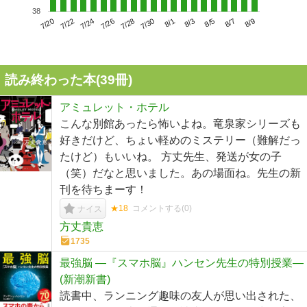
38
7/24
7/30
8/5
7/20
7/26
8/1
8/7
7/22
7/28
8/3
8/9
読み終わった本(
39
冊)
アミュレット・ホテル
こんな別館あったら怖いよね。竜泉家シリーズも
好きだけど、ちょい軽めのミステリー（難解だっ
たけど）もいいね。 方丈先生、発送が女の子
（笑）だなと思いました。あの場面ね。先生の新
刊を待ちまーす！
★18
コメントする(
0
)
ナイス
方丈貴恵
1735
最強脳 ―『スマホ脳』ハンセン先生の特別授業―
(新潮新書)
読書中、ランニング趣味の友人が思い出された、