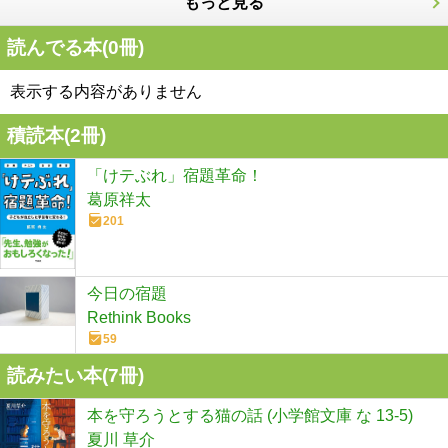
もっと見る
読んでる本(
0
冊)
表示する内容がありません
積読本(
2
冊)
「けテぶれ」宿題革命！
葛原祥太
201
今日の宿題
Rethink Books
59
読みたい本(
7
冊)
本を守ろうとする猫の話 (小学館文庫 な 13-5)
夏川 草介