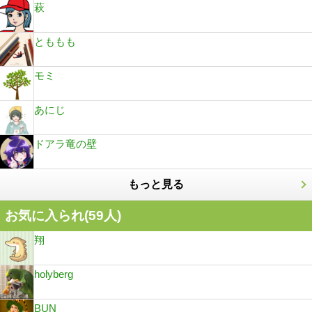
萩
とももも
モミ
あにじ
ドアラ竜の壁
もっと見る
お気に入られ(
59
人)
翔
holyberg
BUN