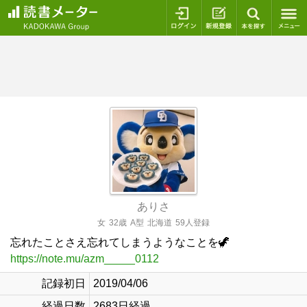
ログイン
新規登録
本を探
ありさ
女
32歳
A型
北海道
59人登録
忘れたことさえ忘れてしまうようなことを🦖
https://note.mu/azm_____0112
記録初日
2019/04/06
経過日数
2683日経過