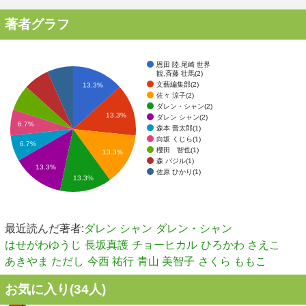
著者グラフ
恩田 陸,尾崎 世界
観,斉藤 壮馬(2)
文藝編集部(2)
13.3%
佐々 涼子(2)
ダレン・シャン(2)
13.3%
ダレン シャン(2)
6.7%
森本 晋太郎(1)
向坂 くじら(1)
6.7%
櫻田 智也(1)
13.3%
森 バジル(1)
13.3%
佐原 ひかり(1)
13.3%
最近読んだ著者:
ダレン シャン
ダレン・シャン
はせがわゆうじ
長坂真護
チョーヒカル
ひろかわ さえこ
あきやま ただし
今西 祐行
青山 美智子
さくら ももこ
お気に入り(
34
人)