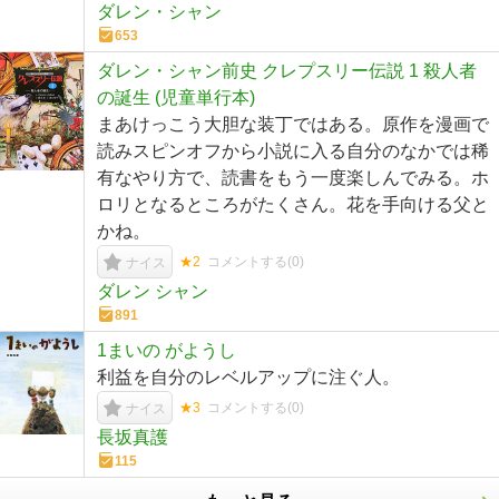
ダレン・シャン
653
ダレン・シャン前史 クレプスリー伝説 1 殺人者
の誕生 (児童単行本)
まあけっこう大胆な装丁ではある。原作を漫画で
読みスピンオフから小説に入る自分のなかでは稀
有なやり方で、読書をもう一度楽しんでみる。ホ
ロリとなるところがたくさん。花を手向ける父と
かね。
★2
コメントする(
0
)
ナイス
ダレン シャン
891
1まいの がようし
利益を自分のレベルアップに注ぐ人。
★3
コメントする(
0
)
ナイス
長坂真護
115