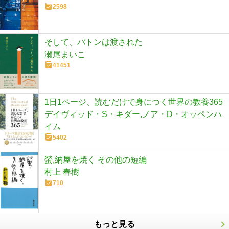
2598
そして、バトンは渡された
瀬尾まいこ
41451
1日1ページ、読むだけで身につく世界の教養365
デイヴィッド・S・キダー,ノア・D・オッペンハ
イム
5402
螢,納屋を焼く その他の短編
村上 春樹
710
もっと見る