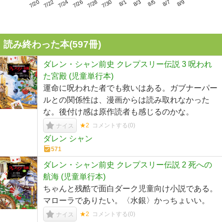
7/24
7/30
8/5
7/20
7/26
8/1
8/7
7/22
7/28
8/3
8/9
読み終わった本(
597
冊)
ダレン・シャン前史 クレプスリー伝説 3 呪われ
た宮殿 (児童単行本)
運命に呪われた者でも救いはある。ガブナーパー
ルとの関係性は、漫画からは読み取れなかった
な。後付け感は原作読者も感じるのかな。
★2
コメントする(
0
)
ナイス
ダレン シャン
571
ダレン・シャン前史 クレプスリー伝説 2 死への
航海 (児童単行本)
ちゃんと残酷で面白ダーク児童向け小説である。
マローラでありたい。〈水銀〉かっちょいい。
★2
コメントする(
0
)
ナイス