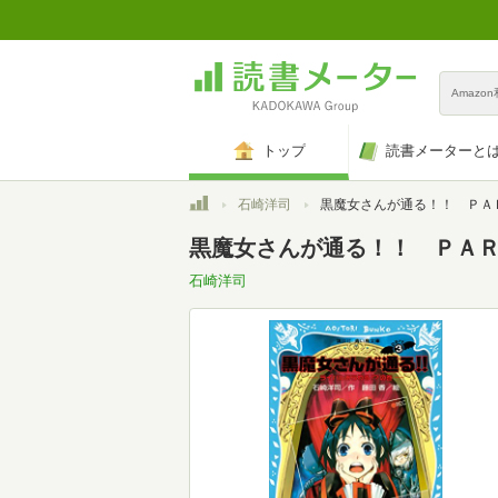
Amazo
トップ
読書メーターと
トップ
石崎洋司
黒魔女さんが通る！！ ＰＡＲＴ３ ライバルあらわる！？の巻 (講談
黒魔女さんが通る！！ ＰＡＲＴ
石崎洋司