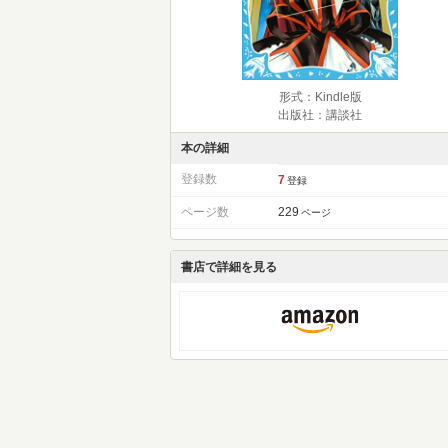
形式：Kindle版
出版社：講談社
本の詳細
登録数
7
登録
ページ数
229
ページ
書店で詳細を見る