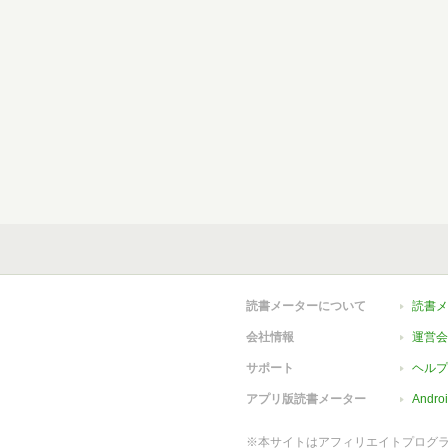
読書メーターについて
読書メ
会社情報
運営会
サポート
ヘルプ
アプリ版読書メーター
Andr
※本サイトはアフィリエイトプログ