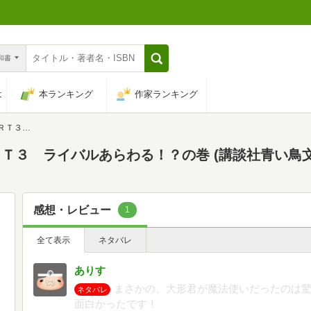
n和書
は
本ランキング
作家ランキング
社青い鳥文庫)
３ ライバルあらわる！？の巻 (講談社青い鳥文庫)(
感想・レビュー
1
全て表示
ネタバレ
ありす
まさかの、大形君が魔法使いだったのは
ネタバレ
面白かったです！