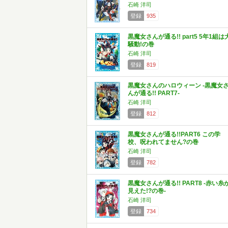
石崎 洋司
登録
935
黒魔女さんが通る!! part5 5年1組は
騒動!の巻
石崎 洋司
登録
819
黒魔女さんのハロウィーン -黒魔女
んが通る!! PART7-
石崎 洋司
登録
812
黒魔女さんが通る!!PART6 この学
校、呪われてません?の巻
石崎 洋司
登録
782
黒魔女さんが通る!! PART8 -赤い糸
見えた!?の巻-
石崎 洋司
登録
734