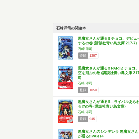
石崎洋司の関連本
黒魔女さんが通る!! チョコ、デビュ
するの巻 (講談社青い鳥文庫 217-7)
石崎 洋司
登録
1397
黒魔女さんが通る!! PART2 チョコ、
空を飛ぶの巻 (講談社青い鳥文庫 217
8)
石崎 洋司
登録
1050
黒魔女さんが通る!!―ライバルあら
る!?の巻 (講談社青い鳥文庫)
石崎 洋司
登録
945
黒魔女さんのシンデレラ 黒魔女さん
が通る!!PART4