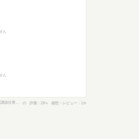
せん
せん
黒魔女さんが通る！！ ＰＡＲＴ３ ライバルあらわる！？の巻 (講談社青い鳥文庫)
の
評価
29
感想・レビュー
1
％
件