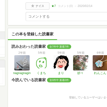
ナイス
★7
コメント(
0
)
2020/02/14
この本を登録した読書家
読みおわった読書家
全7件中 新着7件
2年前
5年前
5年前
5年前
6年前
nagnagnagin
くまち
まり
紗々
れんこん
今読んでいる読書家
全0件中 新着0件
登録しているユーザーはいま