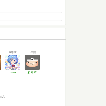
6年前
6年前
tiruna
ありす
せん