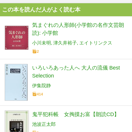
この本を読んだ人がよく読む本
気まぐれの人形師(小学館の名作文芸朗
読): 小学館
小川未明
津久井裕子
エイトリンクス
2
いろいろあった人へ 大人の流儀 Best
Selection
伊集院静
414
鬼平犯科帳 女掏摸お富【朗読CD】
池波正太郎