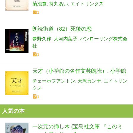
菊池寛
持丸あい
エイトリンクス
1
朗読街道（82）死後の恋
夢野久作
大河内葉子
パンローリング株式会
社
1
天才（小学館の名作文芸朗読）: 小学館
チェーホフアントン
天沢カンナ
エイトリン
クス
1
人気の本
一次元の挿し木 (宝島社文庫 『このミ