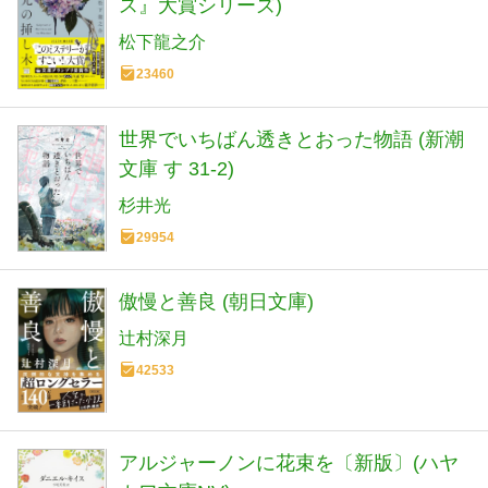
ス』大賞シリーズ)
松下龍之介
23460
世界でいちばん透きとおった物語 (新潮
文庫 す 31-2)
杉井光
29954
傲慢と善良 (朝日文庫)
辻村深月
42533
アルジャーノンに花束を〔新版〕(ハヤ