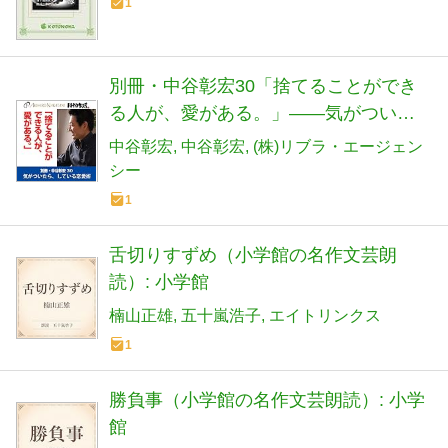
1
別冊・中谷彰宏30「捨てることができ
る人が、愛がある。」――気がついた
ら、している恋愛術
中谷彰宏
中谷彰宏
(株)リブラ・エージェン
シー
1
舌切りすずめ（小学館の名作文芸朗
読）: 小学館
楠山正雄
五十嵐浩子
エイトリンクス
1
勝負事（小学館の名作文芸朗読）: 小学
館