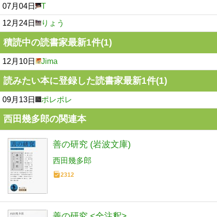
07月04日
T
12月24日
りょう
積読中の読書家最新1件(1)
12月10日
Jima
読みたい本に登録した読書家最新1件(1)
09月13日
ポレポレ
西田幾多郎の関連本
善の研究 (岩波文庫)
西田幾多郎
2312
善の研究 <全注釈>