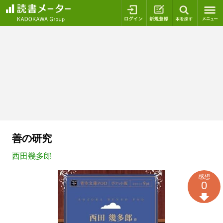
ログイン
新規登録
本を探
善の研究
西田幾多郎
感想
0