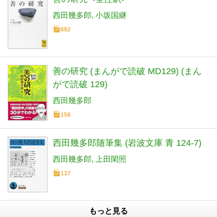
西田幾多郎
小坂国継
692
善の研究 (まんがで読破 MD129) (まん
がで読破 129)
西田幾多郎
156
西田幾多郎随筆集 (岩波文庫 青 124-7)
西田幾多郎
上田閑照
137
もっと見る