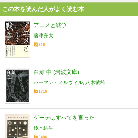
この本を読んだ人がよく読む本
アニメと戦争
藤津亮太
316
白鯨 中 (岩波文庫)
ハーマン・メルヴィル
八木敏雄
1716
ゲーテはすべてを言った
鈴木結生
3486