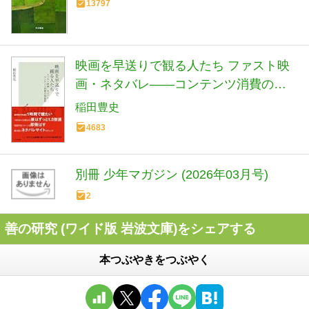
13797
映画を早送りで観る人たち ファスト映
画・ネタバレ――コンテンツ消費の現
在形 (光文社新書)
稲田豊史
4683
別冊 少年マガジン (2026年03月号)
2
善の研究 (ワイド版 岩波文庫)をシェアする
本つぶやきをつぶやく