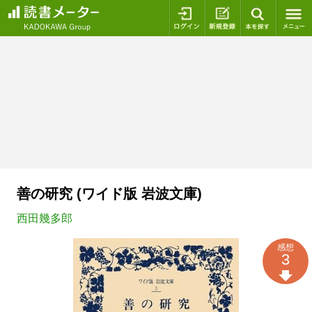
ログイン
新規登録
本を探
善の研究 (ワイド版 岩波文庫)
西田幾多郎
感想
3