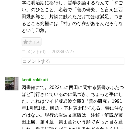
本に明治期に移行し、哲学を論ずるなんて「すご
い」のひとこと。名著で「善の研究」と言えば西
田幾多郎と、片鱗に触れただけでほぼ満足。つま
るところ究極には「神」の存在があるんだろうな
という印象。
ナイス
コメント(0)
2023/07/27
kenitirokikuti
図書館にて。2022年に西田に関する新書がふたつ
ほど刊行されているのに気づき、ちょっと手にし
た。これはワイド版岩波文庫3『善の研究』1991
年1月第1版。解題・下村寅太郎である。特に注な
どはない。現行の岩波文庫版は、注解・解説が藤
田正勝。第４章→第１章という順でざっと目を通
した。過去に読んだことがあるかどうかよく思い