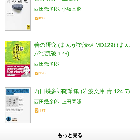
西田幾多郎
小坂国継
692
善の研究 (まんがで読破 MD129) (まん
がで読破 129)
西田幾多郎
156
西田幾多郎随筆集 (岩波文庫 青 124-7)
西田幾多郎
上田閑照
137
もっと見る