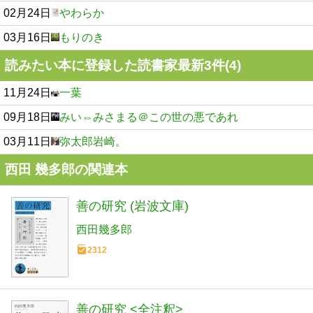
02月24日
やわらか
03月16日
もりのき
読みたい本に登録した読書家最新3件(4)
11月24日
一葉
09月18日
みい⇔みさまる＠この世の悪であれ
03月11日
弥太郎岩崎。
西田 幾多郎の関連本
善の研究 (岩波文庫)
西田幾多郎
2312
善の研究 <全注釈>