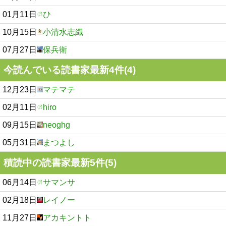
01月11日
ひ
10月15日
小清水志織
07月27日
保兵衛
今読んでいる読書家最新4件(4)
12月23日
マテマテ
02月11日
hiro
09月15日
neoghg
05月31日
まつよし
積読中の読書家最新5件(5)
06月14日
サマンサ
02月18日
レイノー
11月27日
アカキントト