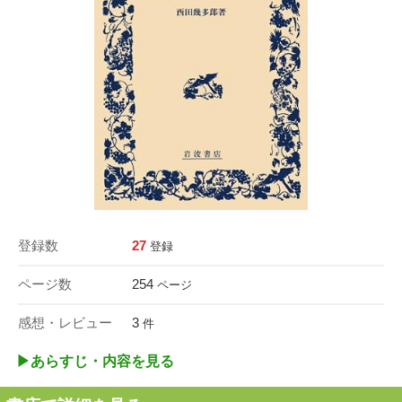
登録数
27
登録
ページ数
254
ページ
感想・レビュー
3
件
▶︎あらすじ・内容を見る