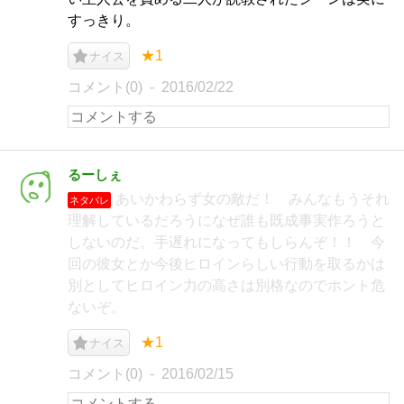
すっきり。
★1
ナイス
コメント(0)
2016/02/22
るーしぇ
あいかわらず女の敵だ！ みんなもうそれ
ネタバレ
理解しているだろうになぜ誰も既成事実作ろうと
しないのだ。手遅れになってもしらんぞ！！ 今
回の彼女とか今後ヒロインらしい行動を取るかは
別としてヒロイン力の高さは別格なのでホント危
ないぞ。
★1
ナイス
コメント(0)
2016/02/15