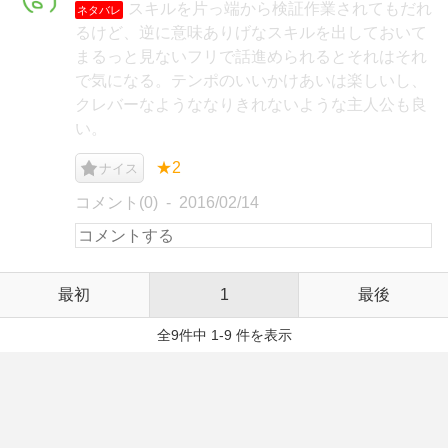
スキルを片っ端から検証作業されてもだれ
ネタバレ
るけど、逆に意味ありげなスキルを出しておいて
まるっと見ないフリで話進められるとそれはそれ
で気になる。テンポのいいかけあいは楽しいし、
クレバーなようななりきれないような主人公も良
い。
★2
ナイス
コメント(0)
2016/02/14
最初
1
最後
全9件中 1-9 件を表示