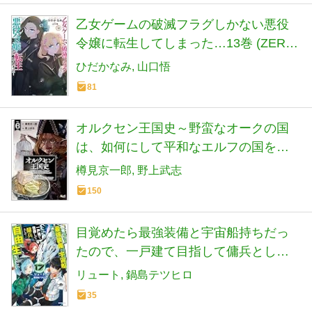
乙女ゲームの破滅フラグしかない悪役
令嬢に転生してしまった…13巻 (ZERO-
SUMコミックス)
ひだかなみ
山口悟
81
オルクセン王国史～野蛮なオークの国
は、如何にして平和なエルフの国を焼
き払うに至ったか～６ (【漫画】オルク
樽見京一郎
野上武志
セン王国史)
150
目覚めたら最強装備と宇宙船持ちだっ
たので、一戸建て目指して傭兵として
自由に生きたい 17 (カドカワBOOKS)
リュート
鍋島テツヒロ
35