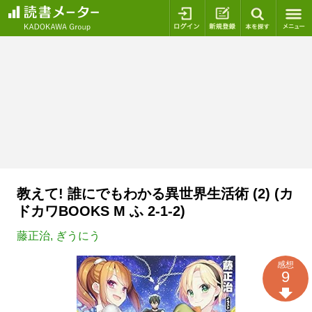
ログイン
新規登録
本を探
教えて! 誰にでもわかる異世界生活術 (2) (カ
ドカワBOOKS M ふ 2-1-2)
藤正治
,
ぎうにう
感想
9