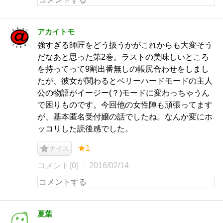
アカイトモ
強すぎる師匠をどう扱うかがこれからも大変そう
だなあと思った第2巻。ラストの美味しいところ
を持ってって9割出番無しの帳尻合わせをしまし
たが、彼女が関わるとベリーハードモードの主人
公の物語がイージー(？)モードに変わっちゃうん
で困りものです。今回他の女性陣も頑張ってます
が、基本匿名受付嬢の話でしたね。なんか変にホ
ッコリした読後感でした。
★1
ナイス
コメント(0)
2016/02/14
夏葉