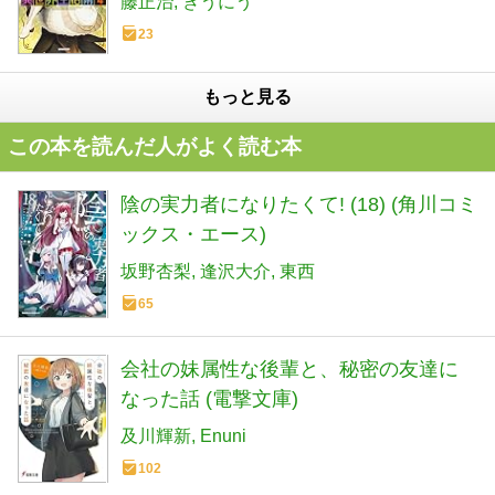
藤正治
ぎうにう
23
もっと見る
この本を読んだ人がよく読む本
陰の実力者になりたくて! (18) (角川コミ
ックス・エース)
坂野杏梨
逢沢大介
東西
65
会社の妹属性な後輩と、秘密の友達に
なった話 (電撃文庫)
及川輝新
Enuni
102