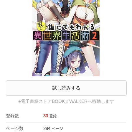
試し読みする
※電子書籍ストアBOOK☆WALKERへ移動します
登録数
33
登録
ページ数
284
ページ