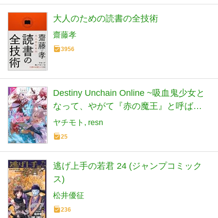
大人のための読書の全技術
齋藤孝
3956
Destiny Unchain Online ~吸血鬼少女と
なって、やがて『赤の魔王』と呼ばれ
るようになりました~(12) (KCデラック
ヤチモト
resn
ス)
25
逃げ上手の若君 24 (ジャンプコミック
ス)
松井優征
236