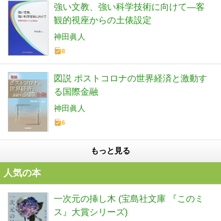
強い文教、強い科学技術に向けて―客
観的視座からの土俵設定
神田眞人
8
図説 ポストコロナの世界経済と激動す
る国際金融
神田眞人
6
もっと見る
人気の本
一次元の挿し木 (宝島社文庫 『このミ
ス』大賞シリーズ)