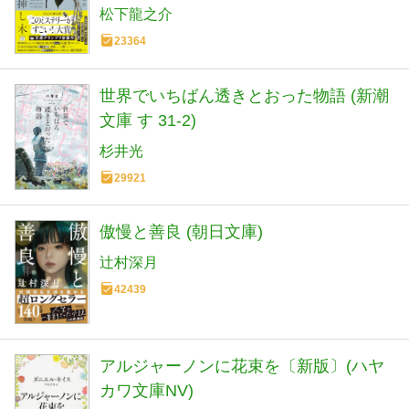
松下龍之介
23364
世界でいちばん透きとおった物語 (新潮
文庫 す 31-2)
杉井光
29921
傲慢と善良 (朝日文庫)
辻村深月
42439
アルジャーノンに花束を〔新版〕(ハヤ
カワ文庫NV)