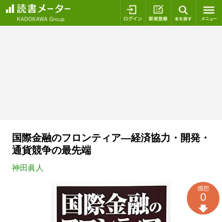
ログイン
新規登録
本を探
国際金融のフロンティア―経済協力・開発・
通貨競争の最先端
神田眞人
感想
0