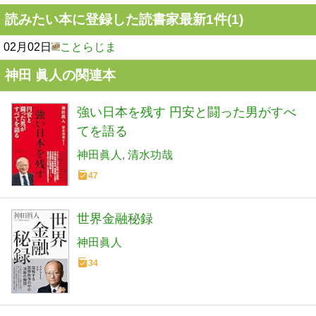
読みたい本に登録した読書家最新1件(1)
02月02日
ことらじま
神田 眞人の関連本
強い日本を残す 円安と闘った男がすべ
てを語る
神田眞人
清水功哉
47
世界金融秘録
神田眞人
34