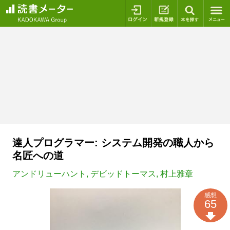
ログイン
新規登録
本を探
達人プログラマー: システム開発の職人から
名匠への道
アンドリューハント
,
デビッドトーマス
,
村上雅章
感想
65