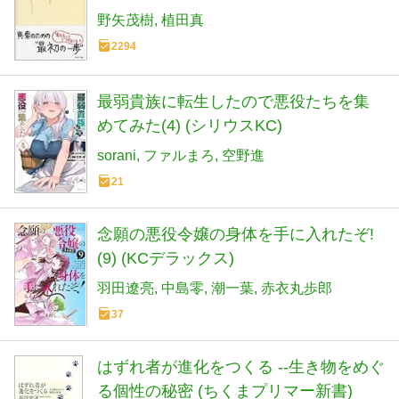
野矢茂樹
植田真
2294
最弱貴族に転生したので悪役たちを集
めてみた(4) (シリウスKC)
sorani
ファルまろ
空野進
21
念願の悪役令嬢の身体を手に入れたぞ!
(9) (KCデラックス)
羽田遼亮
中島零
潮一葉
赤衣丸歩郎
37
はずれ者が進化をつくる --生き物をめぐ
る個性の秘密 (ちくまプリマー新書)