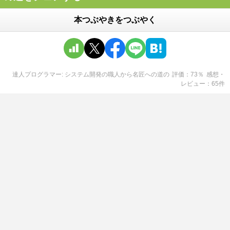
本つぶやきをつぶやく
達人プログラマー: システム開発の職人から名匠への道
の
評価
73
％
感想・
レビュー
65
件