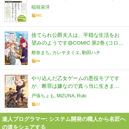
稲垣栄洋
981
捨てられ公爵夫人は、平穏な生活をお
望みのようです@COMIC 第2巻 (コロ
ナ・コミックス)
柑奈まち
カレヤタミエ
駒田ハチ
69
やり込んだ乙女ゲームの悪役モブです
が、断罪は嫌なので真っ当に生きます
@COMIC 第5巻 (コロナ・コミックス)
戸張ちょも
MIZUNA
Ruki
22
達人プログラマー: システム開発の職人から名匠へ
の道をシェアする