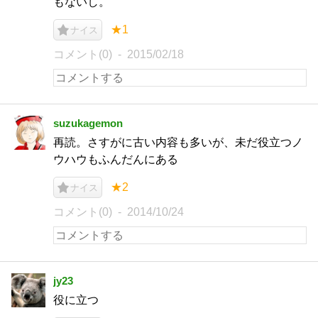
もないし。
★1
ナイス
コメント(0)
2015/02/18
suzukagemon
再読。さすがに古い内容も多いが、未だ役立つノ
ウハウもふんだんにある
★2
ナイス
コメント(0)
2014/10/24
jy23
役に立つ