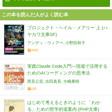
この本を読んだ人がよく読む本
プロジェクト・ヘイル・メアリー 上 (ハ
ヤカワ文庫SF)
アンディ・ウィアー
小野田和子
4303
実践Claude Code入門―現場で活用する
ためのAIコーディングの思考法
西見公宏
吉田真吾
大嶋勇樹
135
はじめて考えるときのように 「わか
る」ための哲学的道案内 (PHP文庫)