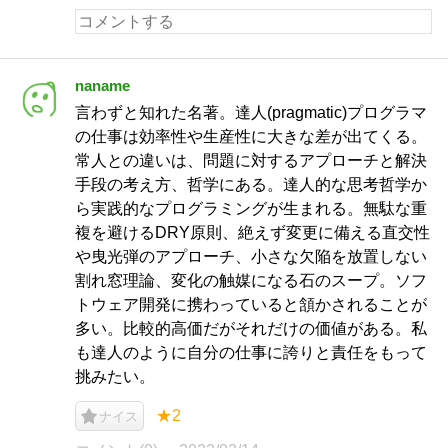
naname
言わずと知れた名著。達人(pragmatic)プログラマ
の仕事は効率性や生産性に大きな差が出てくる。
常人との違いは、問題に対するアプローチと解決
手段の考え方、哲学にある。達人的な思考哲学か
ら実践的なプログラミングが生まれる。無駄な重
複を避けるDRY原則、絶えず変更に備える直交性
や曳光弾のアプローチ、小さな欠陥を放置しない
割れ窓理論、変化の触媒になる石のスープ。ソフ
トウェア開発に携わっていると頷かされることが
多い。比較的高価だがそれだけの価値がある。私
も達人のように自分の仕事に誇りと責任をもって
挑みたい。
★2
ナイス