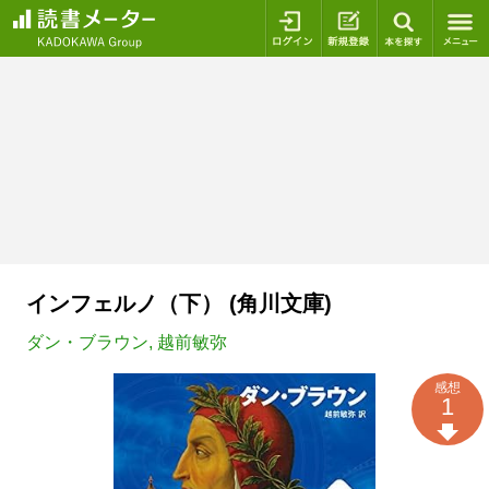
ログイン
新規登録
本を探
インフェルノ（下） (角川文庫)
ダン・ブラウン
,
越前敏弥
感想
1