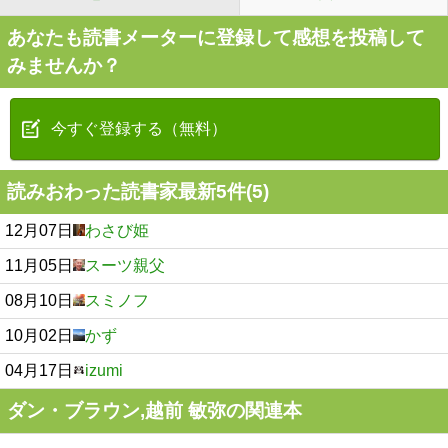
あなたも読書メーターに登録して感想を投稿して
みませんか？
今すぐ登録する（無料）
読みおわった読書家最新5件(5)
12月07日
わさび姫
11月05日
スーツ親父
08月10日
スミノフ
10月02日
かず
04月17日
izumi
ダン・ブラウン,越前 敏弥の関連本