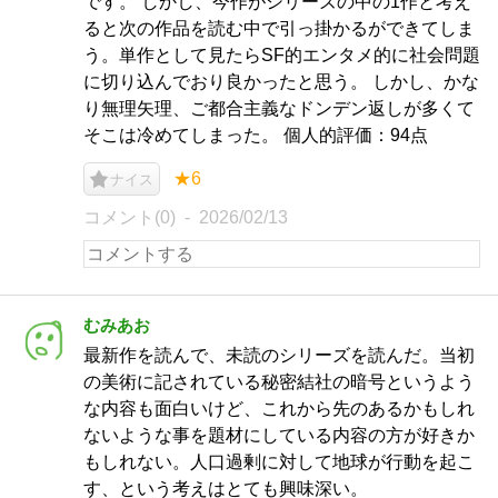
です。 しかし、今作がシリーズの中の1作と考え
ると次の作品を読む中で引っ掛かるができてしま
う。単作として見たらSF的エンタメ的に社会問題
に切り込んでおり良かったと思う。 しかし、かな
り無理矢理、ご都合主義なドンデン返しが多くて
そこは冷めてしまった。 個人的評価：94点
★6
ナイス
コメント(0)
2026/02/13
むみあお
最新作を読んで、未読のシリーズを読んだ。当初
の美術に記されている秘密結社の暗号というよう
な内容も面白いけど、これから先のあるかもしれ
ないような事を題材にしている内容の方が好きか
もしれない。人口過剰に対して地球が行動を起こ
す、という考えはとても興味深い。