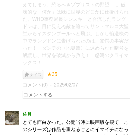
えてしまう、恐るべきゾブリストの野望──。破
壊的な「何か」は既に世界のどこかに仕掛けられ
た。WHO事務局長シンスキーと合流したラング
ドンは、目に見えぬ敵を追ってサン・マルコ大聖
堂からイスタンブールへと飛ぶ。しかし輸送機の
中でラングドンに告げられたのは、驚愕の事実だ
った！ ダンテの〈地獄篇〉に込められた暗号を
解読し、世界を破滅から救え！ 怒濤のクライマ
ックス！
★35
ナイス
コメント(0)
2025/02/07
佐月
とても面白かった。公開当時に映画版を観て「こ
のシリーズは作品を重ねるごとにイマイチになっ