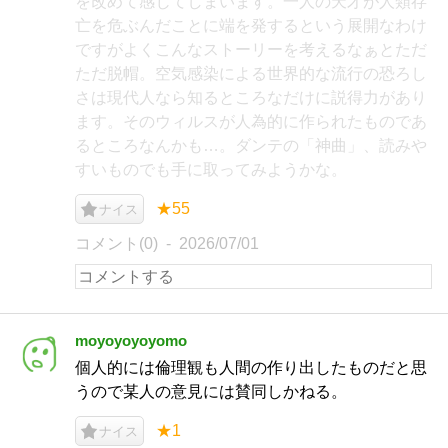
を改めて感じてしまいます。一人の天才が人類存
亡を危ぶんだことに端を発するという展開なわけ
ですがよくこんなストーリーを考えるなぁとただ
ただ脱帽。空気感染による世界的な流行の恐ろし
さは現代人なら知るところなだけに説得力があり
ます。そのウィルスが人為的に作られたものであ
るところなんかも…。ダンテの「神曲」、読みや
すいものでも手に取ってみようかな。
★55
ナイス
コメント(0)
2026/07/01
moyoyoyoyomo
個人的には倫理観も人間の作り出したものだと思
うので某人の意見には賛同しかねる。
★1
ナイス