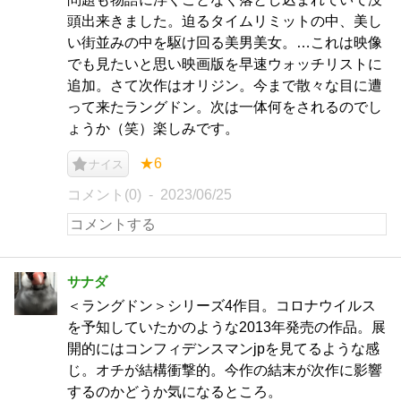
頭出来きました。迫るタイムリミットの中、美し
い街並みの中を駆け回る美男美女。…これは映像
でも見たいと思い映画版を早速ウォッチリストに
追加。さて次作はオリジン。今まで散々な目に遭
って来たラングドン。次は一体何をされるのでし
ょうか（笑）楽しみです。
★6
ナイス
コメント(0)
2023/06/25
サナダ
＜ラングドン＞シリーズ4作目。コロナウイルス
を予知していたかのような2013年発売の作品。展
開的にはコンフィデンスマンjpを見てるような感
じ。オチが結構衝撃的。今作の結末が次作に影響
するのかどうか気になるところ。