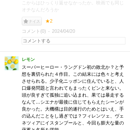
こからはひっくり返せなかったか。映画でも同じ
オチなんだろうか
★2
ナイス
コメント(0)
2024/04/20
レモン
スーパーヒーロー・ラングドン初の敗北か？と予
想を裏切られた４作目。この結末には色々と考え
させられる。少子化ニッポンに住んでいると、人
口爆発問題と言われてもまったくピンと来ない。
頭が良すぎて孤独に追い込まれ、果ては暴走する
なんて…シエナが最後に信じてもらえたシーンが
良かった。大機構は目的遂行のためとはいえ、手
の込んだことをし過ぎでは？フィレンツェ、ヴェ
ネツィアにイスタンブールと、今回も膨大な量の
蘊蓄と名所を堪能。