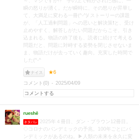
～、マジですか⁉️ 手の上で転がされた感に、一
瞬の怒りが湧く。だが瞬時に、その怒りが昇華し
て、大満足に変わる一冊(^-^)/ ストーリーの課題
が、「人工過剰問題」への思いと解決策❗と、受け
止めやすく、解答しがたい問題だからこそ、引き
込まれる。物語の終了後も、読者に続けて考える
問題だと、問題に対峙する姿勢を閉じさせないま
ま、物語だけが去っていく趣向。充実した時間で
した(^-^
★6
ナイス
コメント(0)
2025/04/09
rueshё
2025年４冊目、ダン・ブラウン12冊目。
ネタバレ
◇コロナのパンデミックの予兆。100年ごとにパ
ンデミックがあるのね。▶人類の未来を永久に変