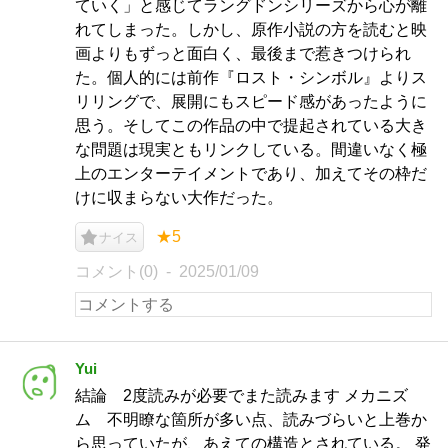
ていく」と感じてラングドンシリーズから心が離
れてしまった。しかし、原作小説の方を読むと映
画よりもずっと面白く、最後まで惹きつけられ
た。個人的には前作『ロスト・シンボル』よりス
リリングで、展開にもスピード感があったように
思う。そしてこの作品の中で提起されている大き
な問題は現実ともリンクしている。間違いなく極
上のエンターテイメントであり、加えてその枠だ
けに収まらない大作だった。
★5
ナイス
コメント(0)
2025/01/09
Yui
結論 2度読みが必要でまた読みます メカニズ
ム 不明瞭な箇所が多い点、読みづらいと上巻か
ら思っていたが、あえての構造とされている。 発