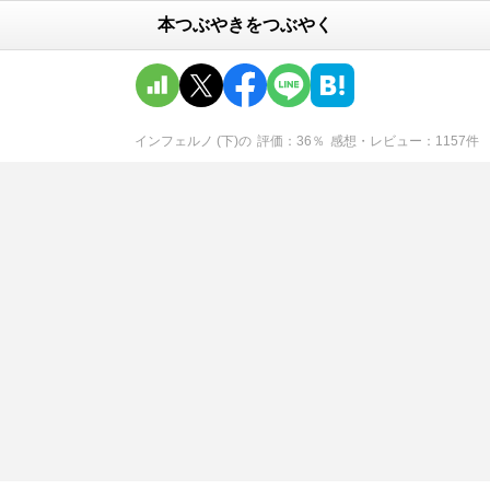
本つぶやきをつぶやく
インフェルノ (下)
の
評価
36
％
感想・レビュー
1157
件