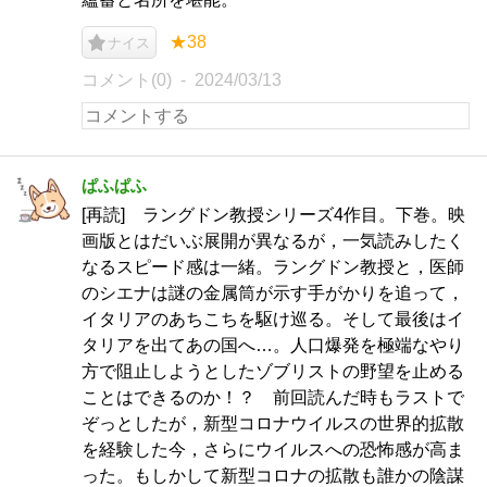
★38
ナイス
コメント(0)
2024/03/13
ぱふぱふ
[再読] ラングドン教授シリーズ4作目。下巻。映
画版とはだいぶ展開が異なるが，一気読みしたく
なるスピード感は一緒。ラングドン教授と，医師
のシエナは謎の金属筒が示す手がかりを追って，
イタリアのあちこちを駆け巡る。そして最後はイ
タリアを出てあの国へ…。人口爆発を極端なやり
方で阻止しようとしたゾブリストの野望を止める
ことはできるのか！？ 前回読んだ時もラストで
ぞっとしたが，新型コロナウイルスの世界的拡散
を経験した今，さらにウイルスへの恐怖感が高ま
った。もしかして新型コロナの拡散も誰かの陰謀