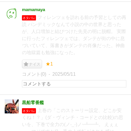
mamamaya
フィレンツェを訪れる前の予習としての再
ネタバレ
読 パンデミックなんて小説の中の世界と思った
が、人口増加と結びつけた先見の明に脱帽。 実際
に行ったフィレンツェでは、ダンテが街の中に息
づいていて、落書きがダンテの肖像だった。神曲
の地獄篇も勉強になった。
★1
ナイス
コメント(0)
2025/05/11
黒船零番艦
上巻の「このストーリー設定、どこか安
ネタバレ
くね！？」(ダ・ヴィンチ・コードとの比較)の思
いを、下巻で全力の(ノ-_-)ノ~┻━┻。 えぇぇ