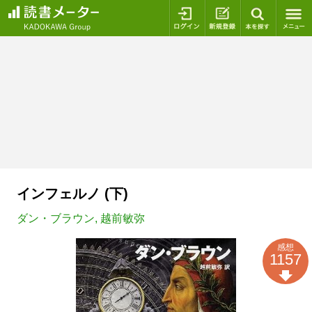
ログイン
新規登録
本を探
インフェルノ (下)
ダン・ブラウン
,
越前敏弥
感想
1157