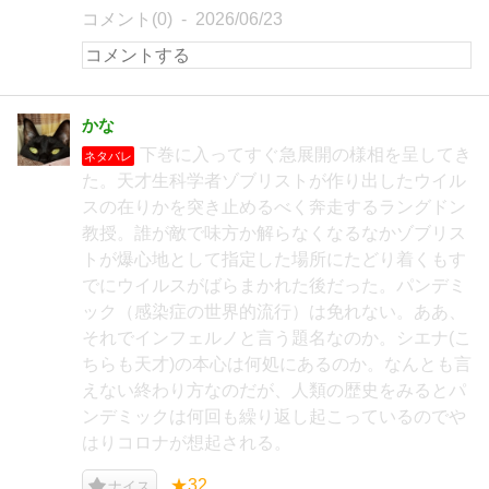
コメント(0)
2026/06/23
かな
下巻に入ってすぐ急展開の様相を呈してき
ネタバレ
た。天才生科学者ゾブリストが作り出したウイル
スの在りかを突き止めるべく奔走するラングドン
教授。誰が敵で味方か解らなくなるなかゾブリス
トが爆心地として指定した場所にたどり着くもす
でにウイルスがばらまかれた後だった。パンデミ
ック（感染症の世界的流行）は免れない。ああ、
それでインフェルノと言う題名なのか。シエナ(こ
ちらも天才)の本心は何処にあるのか。なんとも言
えない終わり方なのだが、人類の歴史をみるとパ
ンデミックは何回も繰り返し起こっているのでや
はりコロナが想起される。
★32
ナイス