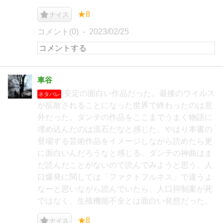
★8
ナイス
コメント(0)
2023/02/25
車谷
安定の面白い作品だった。最後のウイルス
ネタバレ
が拡散されることになった世界で終わったのは意
外だった。ダンテの作品をここまでうまく物語に
埋め込んだのは流石だなと感じた。やはり本書の
登場する芸術作品をイメージしながら読めたら更
に面白いんだろうなと感じる。ダンテの神曲はま
だ読んだことがないので読んでみようと思う。人
口爆発に関しては「ファクトフルネス」で違うよ
なーと思いながら読んでいたら、人口抑制案が死
ではなく、生殖機能不全とは面白い発想だった。
★8
ナイス