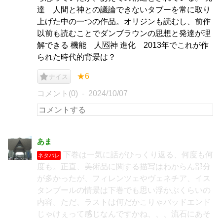
達 人間と神との議論できないタブーを常に取り
上げた中の一つの作品。オリジンも読むし、前作
以前も読むことでダンブラウンの思想と発達が理
解できる 機能 人🆚神 進化 2013年でこれが作
られた時代的背景は？
★6
ナイス
コメント(0)
2024/10/07
あま
下巻は一気に話がひっくり返る、何度も何
ネタバレ
度も。正直、美術品に関する描写はわからん部分
が多かったが、フィレンツェやヴェネチア、イス
タンブールの情景は下巻でも思い浮かぶくらいの
内容。ただ、ラストは何だかこりゃバッドエンド
じゃけぇって感じなんですかね、、、流石にあそ