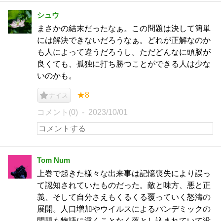
シュウ
まさかの結末だったなぁ。この問題は決して簡単
には解決できないだろうなぁ。どれが正解なのか
も人によって違うだろうし。ただどんなに頭脳が
良くても、孤独に打ち勝つことができる人は少な
いのかも。
★8
ナイス
コメント(0)
2023/10/01
Tom Num
上巻で起きた様々な出来事は記憶喪失により誤っ
て認知されていたものだった。敵と味方、悪と正
義、そして自分さえもくるくる覆っていく怒濤の
展開。人口増加やウイルスによるパンデミックの
問題も物語に浮くことなく落とし込まれていて没