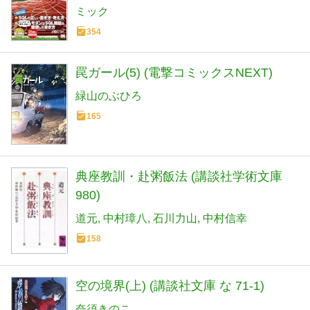
BOOKS)
ミック
354
罠ガール(5) (電撃コミックスNEXT)
緑山のぶひろ
165
典座教訓・赴粥飯法 (講談社学術文庫
980)
道元
中村璋八
石川力山
中村信幸
158
空の境界(上) (講談社文庫 な 71-1)
奈須きのこ