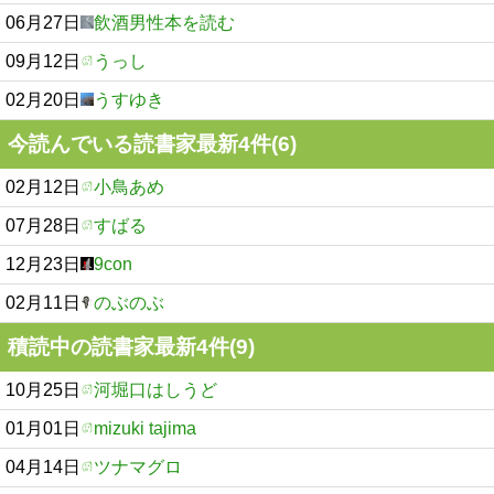
06月27日
飲酒男性本を読む
09月12日
うっし
02月20日
うすゆき
今読んでいる読書家最新4件(6)
02月12日
小鳥あめ
07月28日
すばる
12月23日
9con
02月11日
のぶのぶ
積読中の読書家最新4件(9)
10月25日
河堀口はしうど
01月01日
mizuki tajima
04月14日
ツナマグロ