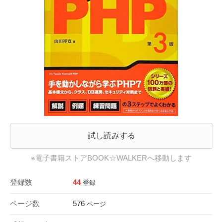
試し読みする
※電子書籍ストアBOOK☆WALKERへ移動します
登録数
44
登録
ページ数
576
ページ