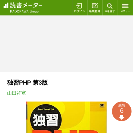
ログイン
新規登録
本を探
独習PHP 第3版
山田祥寛
感想
6