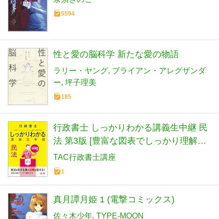
5594
性と愛の脳科学 新たな愛の物語
ラリー・ヤング
ブライアン・アレグザンダ
ー
坪子理美
185
行政書士 しっかりわかる講義生中継 民
法 第3版 [豊富な図表でしっかり理解で
きる！](TAC出版)
TAC行政書士講座
1
真月譚月姫 1 (電撃コミックス)
佐々木少年
TYPE-MOON