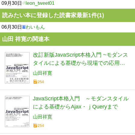
09月30日
leon_tweet01
読みたい本に登録した読書家最新1件(1)
06月30日
わいもん
山田 祥寛の関連本
改訂新版JavaScript本格入門 ~モダンス
タイルによる基礎から現場での応用ま
で
山田祥寛
254
JavaScript本格入門 ～モダンスタイル
による基礎からAjax・ｊQueryまで
山田祥寛
254