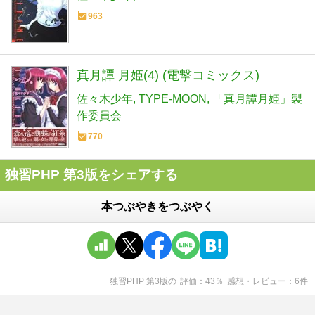
963
真月譚 月姫(4) (電撃コミックス)
佐々木少年
TYPE-MOON
「真月譚月姫」製
作委員会
770
独習PHP 第3版をシェアする
本つぶやきをつぶやく
独習PHP 第3版
の
評価
43
％
感想・レビュー
6
件